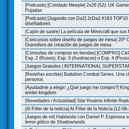
[
Podcasts
]
[Condado Meeple] 2x28 (52): UK Games
Pujadas
[
Podcasts
]
[Jugando con Da2] JcDa2 #163 TOP10 
diseñadores
[
Cajón de sastre
]
La película de Minecraft que sus 
[
Concursos sobre diseño de juegos de mesa
]
20º 
Granollers de creación de juegos de mesa
[
Consultas de compras en tiendas
]
[COMPRO] C&C
Exp. 2 (Rusos), Exp. 3 (Austriacos) o Exp. 4 (Prusi
[
Juegos Gratuitos
]
INTERNATIONAL SUPERSTAR
[
Reseñas escritas
]
Battalion Combat Series. Una cl
personal.
[
Ayudadme a elegir: ¿Qué juego me compro?
]
King
winter kingdom
[
Novedades / Actualidad
]
Star Realms Infinite Repl
[
Al Filler de la noticia
]
Al Filler de la Noticia (12-06
[
Juegos de rol
]
Hablando con Daniel P. Espinosa s
terror gótico de Shadowlands