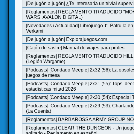
[
De jugón a jugón
]
¿Te interesaría un trivial super
[
Reglamentos
]
REGLAMENTO TRADUCIDO "MOH
WARS: AVALON DIGITAL)
[
Novedades / Actualidad
]
Librojuego 📒 Patrulla en
Verkami
[
De jugón a jugón
]
Explorajuegos.com
[
Cajón de sastre
]
Manual de viajes para profes
[
Reglamentos
]
REGLAMENTO TRADUCIDO HILL
(Legión Wargame)
[
Podcasts
]
[Condado Meeple] 2x32 (56): La obsole
juegos de mesa
[
Podcasts
]
[Condado Meeple] 2x31 (55): Tops, dec
estadísticas mitad 2026
[
Podcasts
]
[Condado Meeple] 2x30 (54): Especial
[
Podcasts
]
[Condado Meeple] 2x29 (53): Charlando
(La Cuenta)
[
Reglamentos
]
BARBAROSSA ARMY GROUP NO
[
Reglamentos
]
CLEAR THE DUNGEON - Un juego 
solitario - Reglamento en español