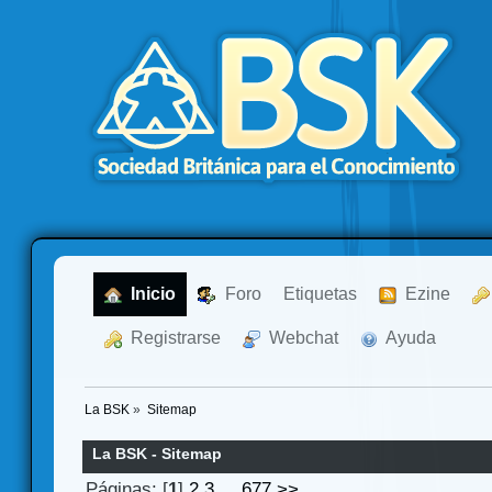
  Inicio
  Foro
Etiquetas
  Ezine
  Registrarse
  Webchat
  Ayuda
La BSK
»
Sitemap
La BSK - Sitemap
Páginas: [
1
]
2
3
...
677
>>