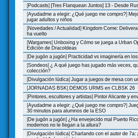
[
Podcasts
]
[Tres Flanquean Juntos] 13 - Desde Ru
[
Ayudadme a elegir: ¿Qué juego me compro?
]
Mejo
jugar adultos y niños
[
Novedades / Actualidad
]
Kingdom Come: Deliveran
ha vuelto
[
Wargames
]
Unboxing y Cómo se juega a Urban Op
Edición de DracoIdeas
[
De jugón a jugón
]
Practicidad vs imaginería en lo
[
Sondeos
]
¿ A qué juego has jugado más veces, qu
colección?
[
Divulgación lúdica
]
Jugar a juegos de mesa con u
[
JORNADAS BSK
]
DEMOS URMS en CLBSK 26
[
Pintores, escultores y artistas
]
Pintor Alicante y en
[
Ayudadme a elegir: ¿Qué juego me compro?
]
Jue
30 minutos para alumnos de la ESO
[
De jugón a jugón
]
¿Ha envejecido mal Puerto Rico
modernos no le llegan a la altura?
[
Divulgación lúdica
]
Charlando con el autor de 7a: