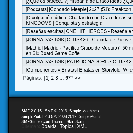
[
¿Qué os parece...?
]
Hispania de Draco ideas ¿Qu
[
Podcasts
]
[Condado Meeple] 2x27 (51): Freakcon
[
Divulgación lúdica
]
Charlando con Draco Ideas s
KINGDOMS | Conquista y estrategia
[
Reseñas escritas
]
ONE HIT HEROES - Reseña en 
[
JORNADAS BSK
]
CLBSK26 - Comida de Bienve
[
Madrid
]
Madrid - Pacífico Grupo de Meetup (+50 
en Six Board Game Coffe
[
JORNADAS BSK
]
PATROCINADORES CLBSK2
[
Componentes y Erratas
]
Erratas en Storyfold: Wi
Páginas: [
1
]
2
3
...
677
>>
SMF 2.0.15
|
SMF © 2013
,
Simple Machines
SimplePortal 2.3.5 © 2008-2012, SimplePortal
SMFSimple.com Theme | Skin Samp
Sitemap:
Boards
|
Topics
|
XML