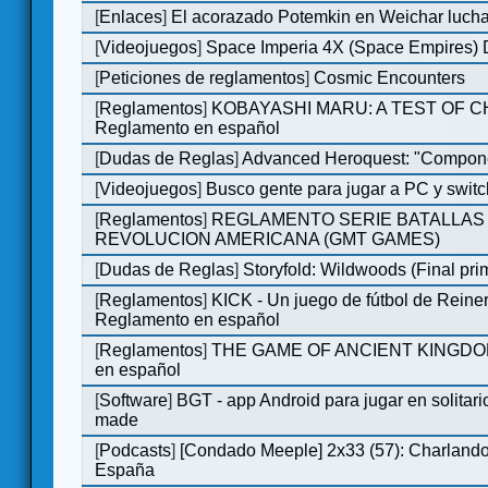
[
Enlaces
]
El acorazado Potemkin en Weichar lucha
[
Videojuegos
]
Space Imperia 4X (Space Empires) D
[
Peticiones de reglamentos
]
Cosmic Encounters
[
Reglamentos
]
KOBAYASHI MARU: A TEST OF 
Reglamento en español
[
Dudas de Reglas
]
Advanced Heroquest: "Compone
[
Videojuegos
]
Busco gente para jugar a PC y switc
[
Reglamentos
]
REGLAMENTO SERIE BATALLAS 
REVOLUCION AMERICANA (GMT GAMES)
[
Dudas de Reglas
]
Storyfold: Wildwoods (Final prim
[
Reglamentos
]
KICK - Un juego de fútbol de Reiner
Reglamento en español
[
Reglamentos
]
THE GAME OF ANCIENT KINGDOM
en español
[
Software
]
BGT - app Android para jugar en solitari
made
[
Podcasts
]
[Condado Meeple] 2x33 (57): Charlan
España