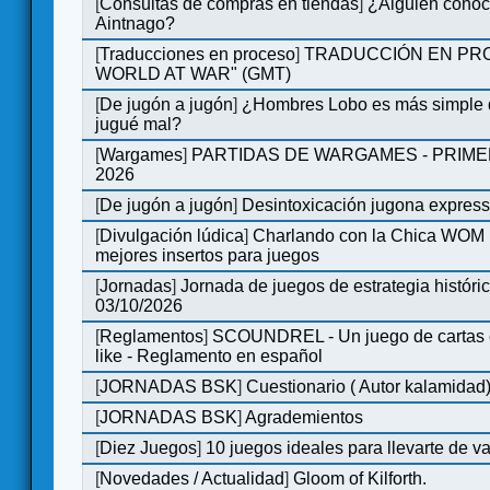
[
Consultas de compras en tiendas
]
¿Alguien conoce
Aintnago?
[
Traducciones en proceso
]
TRADUCCIÓN EN PRO
WORLD AT WAR" (GMT)
[
De jugón a jugón
]
¿Hombres Lobo es más simple q
jugué mal?
[
Wargames
]
PARTIDAS DE WARGAMES - PRIM
2026
[
De jugón a jugón
]
Desintoxicación jugona expres
[
Divulgación lúdica
]
Charlando con la Chica WOM | 
mejores insertos para juegos
[
Jornadas
]
Jornada de juegos de estrategia históri
03/10/2026
[
Reglamentos
]
SCOUNDREL - Un juego de cartas en
like - Reglamento en español
[
JORNADAS BSK
]
Cuestionario ( Autor kalamidad
[
JORNADAS BSK
]
Agrademientos
[
Diez Juegos
]
10 juegos ideales para llevarte de 
[
Novedades / Actualidad
]
Gloom of Kilforth.