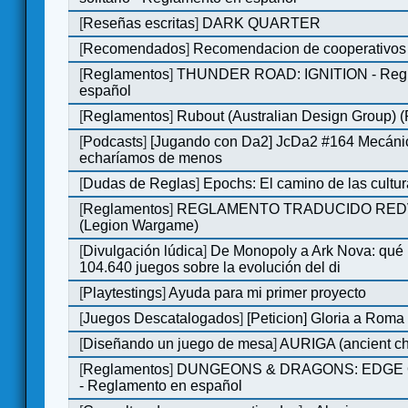
[
Reseñas escritas
]
DARK QUARTER
[
Recomendados
]
Recomendacion de cooperativos 
[
Reglamentos
]
THUNDER ROAD: IGNITION - Regl
español
[
Reglamentos
]
Rubout (Australian Design Group) 
[
Podcasts
]
[Jugando con Da2] JcDa2 #164 Mecáni
echaríamos de menos
[
Dudas de Reglas
]
Epochs: El camino de las cultu
[
Reglamentos
]
REGLAMENTO TRADUCIDO RED
(Legion Wargame)
[
Divulgación lúdica
]
De Monopoly a Ark Nova: qué
104.640 juegos sobre la evolución del di
[
Playtestings
]
Ayuda para mi primer proyecto
[
Juegos Descatalogados
]
[Peticion] Gloria a Roma
[
Diseñando un juego de mesa
]
AURIGA (ancient cha
[
Reglamentos
]
DUNGEONS & DRAGONS: EDGE 
- Reglamento en español