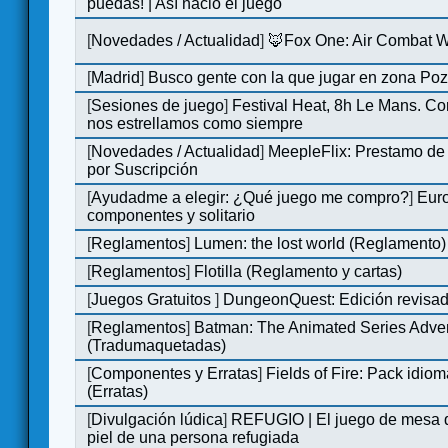
puedas! | Así nació el juego
[
Novedades / Actualidad
]
🦊Fox One: Air Combat 
[
Madrid
]
Busco gente con la que jugar en zona Po
[
Sesiones de juego
]
Festival Heat, 8h Le Mans. C
nos estrellamos como siempre
[
Novedades / Actualidad
]
MeepleFlix: Prestamo de
por Suscripción
[
Ayudadme a elegir: ¿Qué juego me compro?
]
Eur
componentes y solitario
[
Reglamentos
]
Lumen: the lost world (Reglamento)
[
Reglamentos
]
Flotilla (Reglamento y cartas)
[
Juegos Gratuitos
]
DungeonQuest: Edición revisad
[
Reglamentos
]
Batman: The Animated Series Adve
(Tradumaquetadas)
[
Componentes y Erratas
]
Fields of Fire: Pack id
(Erratas)
[
Divulgación lúdica
]
REFUGIO | El juego de mesa q
piel de una persona refugiada