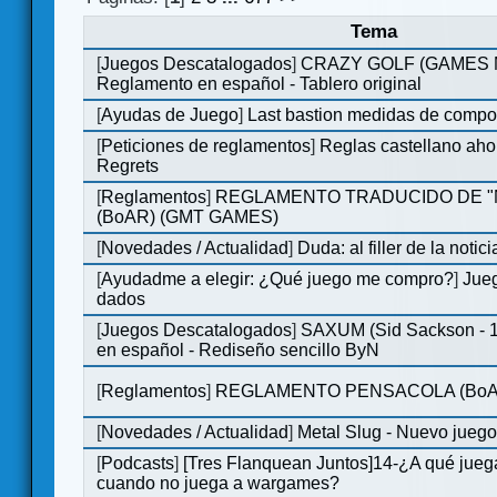
Tema
[
Juegos Descatalogados
]
CRAZY GOLF (GAMES Ma
Reglamento en español - Tablero original
[
Ayudas de Juego
]
Last bastion medidas de comp
[
Peticiones de reglamentos
]
Reglas castellano aho
Regrets
[
Reglamentos
]
REGLAMENTO TRADUCIDO DE 
(BoAR) (GMT GAMES)
[
Novedades / Actualidad
]
Duda: al filler de la notici
[
Ayudadme a elegir: ¿Qué juego me compro?
]
Jueg
dados
[
Juegos Descatalogados
]
SAXUM (Sid Sackson - 
en español - Rediseño sencillo ByN
[
Reglamentos
]
REGLAMENTO PENSACOLA (BoA
[
Novedades / Actualidad
]
Metal Slug - Nuevo jueg
[
Podcasts
]
[Tres Flanquean Juntos]14-¿A qué jue
cuando no juega a wargames?