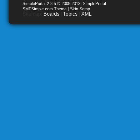
SimplePortal 2.3.5 © 2008-2012, SimplePortal
SMFSimple.com Theme | Skin Samp
Sitemap:
Boards
|
Topics
|
XML