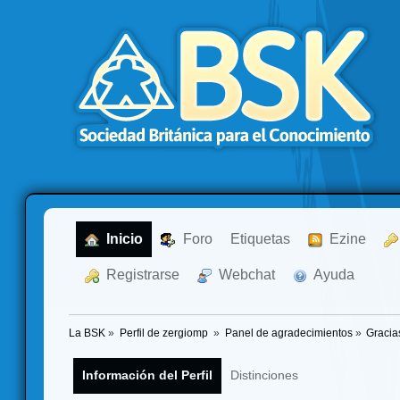
  Inicio
  Foro
Etiquetas
  Ezine
  Registrarse
  Webchat
  Ayuda
La BSK
»
Perfil de zergiomp 
»
Panel de agradecimientos
»
Gracia
Información del Perfil
Distinciones