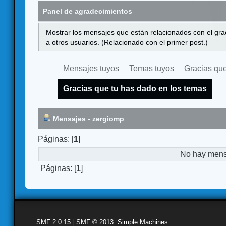
Panel de agradecimientos
Mostrar los mensajes que están relacionados con el gra
a otros usuarios. (Relacionado con el primer post.)
Mensajes tuyos
Temas tuyos
Gracias que
Gracias que tu has dado en los temas
Mensajes - zergiomp
Páginas: [
1
]
No hay mensa
Páginas: [
1
]
SMF 2.0.15
|
SMF © 2013
,
Simple Machines