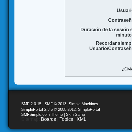
Usuari
Contraseñ
Duración de la sesión 
minuto
Recordar siemp
Usuario/Contraseñ
¿Olvi
SMF 2.0.15
|
SMF © 2013
,
Simple Machines
SimplePortal 2.3.5 © 2008-2012, SimplePortal
SMFSimple.com Theme | Skin Samp
Sitemap:
Boards
|
Topics
|
XML