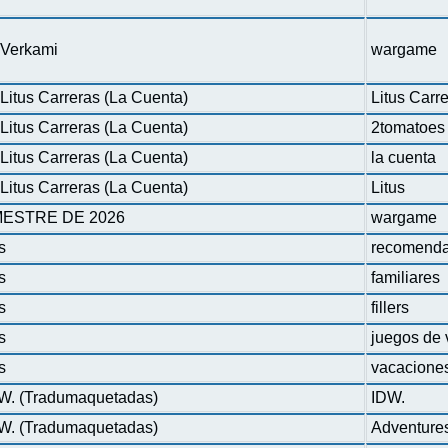
n Verkami
wargame
Litus Carreras (La Cuenta)
Litus Carr
Litus Carreras (La Cuenta)
2tomatoes
Litus Carreras (La Cuenta)
la cuenta
Litus Carreras (La Cuenta)
Litus
ESTRE DE 2026
wargame
s
recomenda
s
familiares
s
fillers
s
juegos de 
s
vacacione
DW. (Tradumaquetadas)
IDW.
DW. (Tradumaquetadas)
Adventure