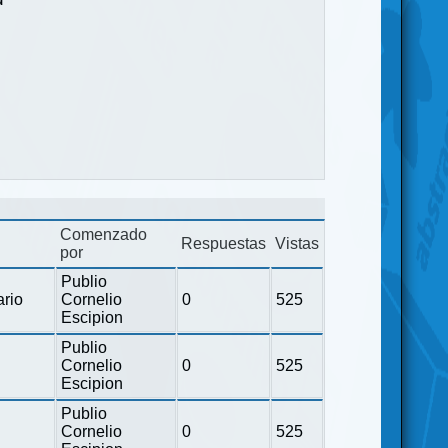
Comenzado
Respuestas
Vistas
por
Publio
ario
Cornelio
0
525
Escipion
Publio
Cornelio
0
525
Escipion
Publio
Cornelio
0
525