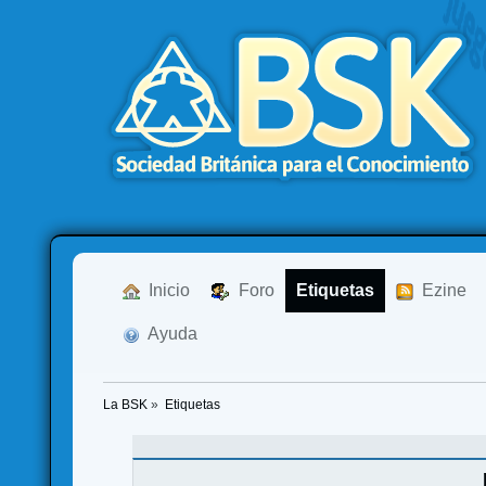
  Inicio
  Foro
Etiquetas
  Ezine
  Ayuda
La BSK
»
Etiquetas