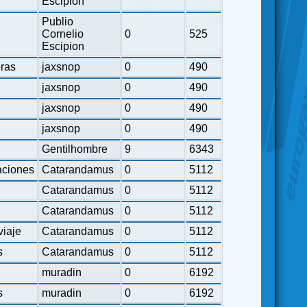
Escipion
Publio
Cornelio
0
525
Escipion
eras
jaxsnop
0
490
jaxsnop
0
490
jaxsnop
0
490
jaxsnop
0
490
Gentilhombre
9
6343
ciones
Catarandamus
0
5112
Catarandamus
0
5112
Catarandamus
0
5112
viaje
Catarandamus
0
5112
s
Catarandamus
0
5112
muradin
0
6192
s
muradin
0
6192