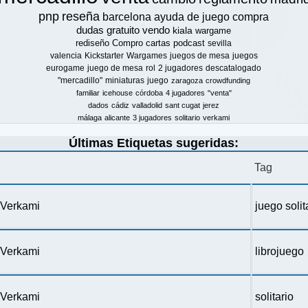
pnp
reseña
barcelona
ayuda de juego
compra
dudas
gratuito
vendo
kiala
wargame
rediseño
Compro
cartas
podcast
sevilla
valencia
Kickstarter
Wargames
juegos de mesa
juegos
eurogame
juego de mesa
rol
2 jugadores
descatalogado
"mercadillo"
miniaturas
juego
zaragoza
crowdfunding
familiar
icehouse
córdoba
4 jugadores
"venta"
dados
cádiz
valladolid
sant cugat
jerez
málaga
alicante
3 jugadores
solitario
verkami
Últimas Etiquetas sugeridas:
Tag
n Verkami
juego solit
n Verkami
librojuego
n Verkami
solitario