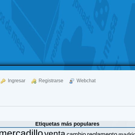
  Ingresar
  Registrarse
  Webchat
Etiquetas más populares
mercadillo
venta
cambio
reglamento
madri