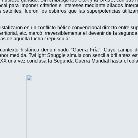
ocal para imponer criterios e intereses mediante aliados inte
satélites, fueron los esbirros que las superpotencias utiliza
istalizaron en un conflicto bélico convencional directo entre s
territorial, etc. marcó irreversiblemente el devenir de la segund
las de aquella lucha crepuscular.
ontexto histórico denominado "Guerra Fría". Cuyo campo de 
nor medida. Twilight Struggle simula con sencilla brillantez est
o XX una vez conclusa la Segunda Guerra Mundial hasta el col