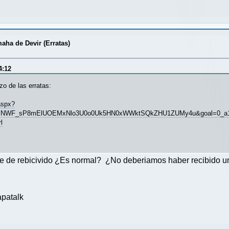
aha de Devir (Erratas)
4:12
zo de las erratas:
aspx?
NWF_sP8mElUOEMxNlo3U0o0Uk5HN0xWWktSQkZHU1ZUMy4u&goal=0_a16c
l
se de rebicivido ¿Es normal? ¿No deberiamos haber recibido un
patalk