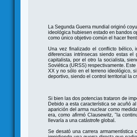
La Segunda Guerra mundial originó coyu
ideológica hubiesen estado en bandos op
como único objetivo común el hacer frent
Una vez finalizado el conflicto bélico,
diferencias intrínsecas siendo estas e
capitalista, por el otro la socialista,
Soviética (URSS) respectivamente. Este c
XX y no sólo en el terreno ideológico, si
deportivo, siendo el control territorial l
Si bien las dos potencias trataron de im
Debido a esta característica se acuñó al 
aparición del arma nuclear como medida d
era, como afirmó Clausewitz, "la contin
llevaría a una catástrofe global.
Se desató una carrera armamentística 
impidiendo una guerra directa que nadie