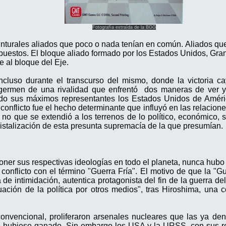
Fotografía extraída de la BGG
nturales aliados que poco o nada tenían en común.
Aliados qu
uestos. El bloque aliado formado por los Estados Unidos, Gran 
e al bloque del Eje.
 incluso durante el transcurso del mismo, donde la victoria c
l germen de una rivalidad que enfrentó dos maneras de ver y
 siendo sus máximos representantes los Estados Unidos de Amé
onflicto fue el hecho determinante que influyó en las relacione
 no que se extendió a los terrenos de lo político, económico, soc
a cristalización de esta presunta supremacía de la que presumían.
poner sus respectivas ideologías en todo el planeta, nunca hubo
conflicto con el término "Guerra Fría". El motivo de que la "Gue
e intimidación, autentica protagonista del fin de la guerra de
uación de la política por otros medios", tras Hiroshima, una c
convencional, proliferaron arsenales nucleares que las ya d
 hubiese ganado. Sin embargo los USA y la URSS, con sus respe