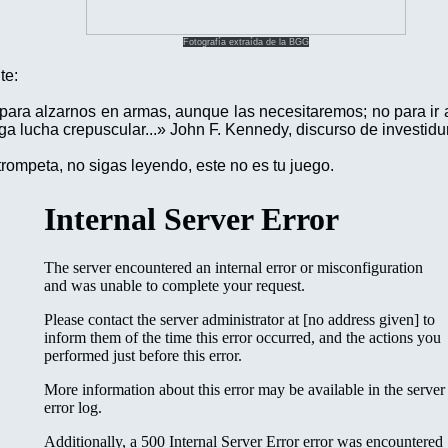
Fotografía extraída de la BGG
nte:
ara alzarnos en armas, aunque las necesitaremos; no para ir a
ga lucha crepuscular...» John F. Kennedy, discurso de investid
 trompeta, no sigas leyendo, este no es tu juego.