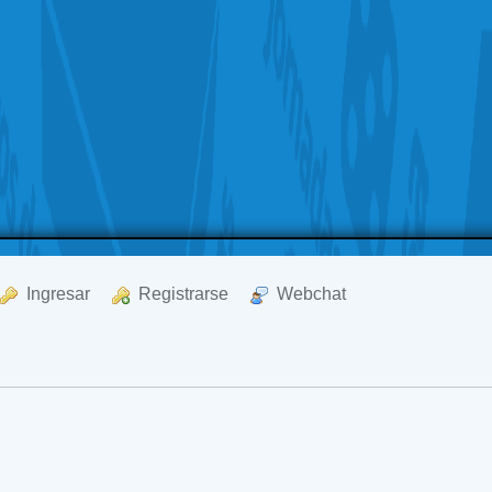
  Ingresar
  Registrarse
  Webchat