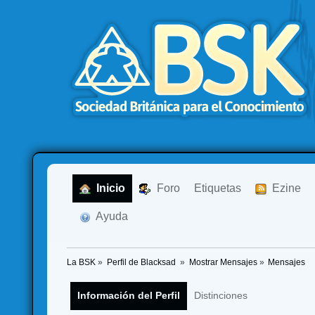
  Inicio
  Foro
Etiquetas
  Ezine
  Ayuda
La BSK
»
Perfil de Blacksad 
»
Mostrar Mensajes
»
Mensajes
Información del Perfil
Distinciones