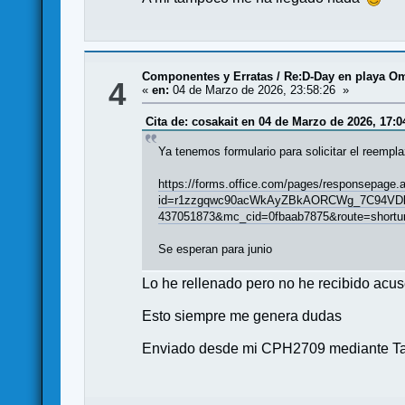
Componentes y Erratas
/
Re:D-Day en playa Om
4
«
en:
04 de Marzo de 2026, 23:58:26 »
Cita de: cosakait en 04 de Marzo de 2026, 17:0
Ya tenemos formulario para solicitar el reempla
https://forms.office.com/pages/responsepage.
id=r1zzgqwc90acWkAyZBkAORCWg_7C94VDl
437051873&mc_cid=0fbaab7875&route=shortur
Se esperan para junio
Lo he rellenado pero no he recibido acu
Esto siempre me genera dudas
Enviado desde mi CPH2709 mediante Ta