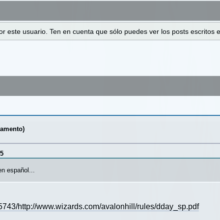
 por este usuario. Ten en cuenta que sólo puedes ver los posts escrito
lamento)
25
n español...
743/http://www.wizards.com/avalonhill/rules/dday_sp.pdf