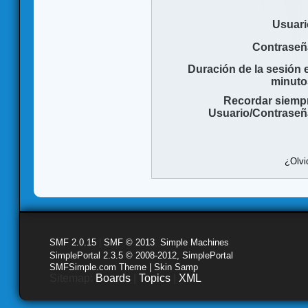
Usuari
Contraseñ
Duración de la sesión 
minuto
Recordar siemp
Usuario/Contraseñ
¿Olvi
SMF 2.0.15
|
SMF © 2013
,
Simple Machines
SimplePortal 2.3.5 © 2008-2012, SimplePortal
SMFSimple.com Theme | Skin Samp
Sitemap:
Boards
|
Topics
|
XML