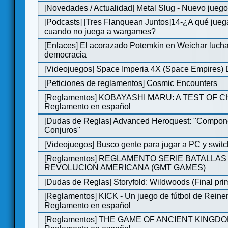
[
Novedades / Actualidad
]
Metal Slug - Nuevo jueg
[
Podcasts
]
[Tres Flanquean Juntos]14-¿A qué jue
cuando no juega a wargames?
[
Enlaces
]
El acorazado Potemkin en Weichar lucha
democracia
[
Videojuegos
]
Space Imperia 4X (Space Empires) D
[
Peticiones de reglamentos
]
Cosmic Encounters
[
Reglamentos
]
KOBAYASHI MARU: A TEST OF 
Reglamento en español
[
Dudas de Reglas
]
Advanced Heroquest: "Compon
Conjuros"
[
Videojuegos
]
Busco gente para jugar a PC y switc
[
Reglamentos
]
REGLAMENTO SERIE BATALLAS 
REVOLUCION AMERICANA (GMT GAMES)
[
Dudas de Reglas
]
Storyfold: Wildwoods (Final prim
[
Reglamentos
]
KICK - Un juego de fútbol de Reiner
Reglamento en español
[
Reglamentos
]
THE GAME OF ANCIENT KINGDO