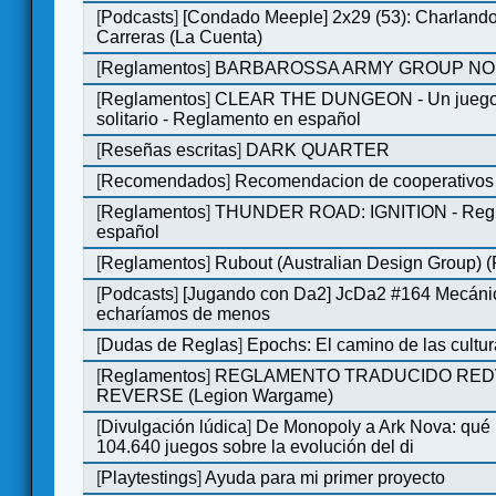
[
Podcasts
]
[Condado Meeple] 2x29 (53): Charlando
Carreras (La Cuenta)
[
Reglamentos
]
BARBAROSSA ARMY GROUP NO
[
Reglamentos
]
CLEAR THE DUNGEON - Un juego 
solitario - Reglamento en español
[
Reseñas escritas
]
DARK QUARTER
[
Recomendados
]
Recomendacion de cooperativos 
[
Reglamentos
]
THUNDER ROAD: IGNITION - Regl
español
[
Reglamentos
]
Rubout (Australian Design Group) 
[
Podcasts
]
[Jugando con Da2] JcDa2 #164 Mecáni
echaríamos de menos
[
Dudas de Reglas
]
Epochs: El camino de las cultu
[
Reglamentos
]
REGLAMENTO TRADUCIDO RED
REVERSE (Legion Wargame)
[
Divulgación lúdica
]
De Monopoly a Ark Nova: qué
104.640 juegos sobre la evolución del di
[
Playtestings
]
Ayuda para mi primer proyecto