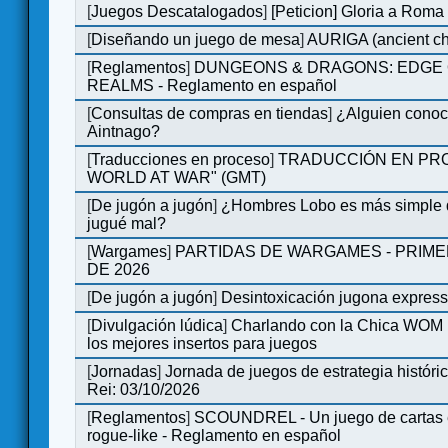
[
Juegos Descatalogados
]
[Peticion] Gloria a Roma
[
Diseñando un juego de mesa
]
AURIGA (ancient cha
[
Reglamentos
]
DUNGEONS & DRAGONS: EDGE 
REALMS - Reglamento en español
[
Consultas de compras en tiendas
]
¿Alguien conoce
Aintnago?
[
Traducciones en proceso
]
TRADUCCIÓN EN PRO
WORLD AT WAR" (GMT)
[
De jugón a jugón
]
¿Hombres Lobo es más simple q
jugué mal?
[
Wargames
]
PARTIDAS DE WARGAMES - PRIM
DE 2026
[
De jugón a jugón
]
Desintoxicación jugona expres
[
Divulgación lúdica
]
Charlando con la Chica WOM |
los mejores insertos para juegos
[
Jornadas
]
Jornada de juegos de estrategia históri
Rei: 03/10/2026
[
Reglamentos
]
SCOUNDREL - Un juego de cartas e
rogue-like - Reglamento en español