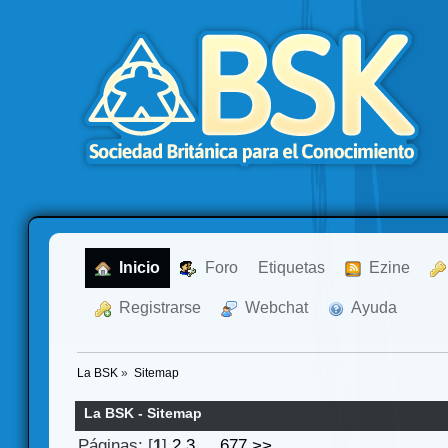
  Inicio
  Foro
Etiquetas
  Ezine
  Registrarse
  Webchat
  Ayuda
La BSK
»
Sitemap
La BSK - Sitemap
Páginas: [
1
]
2
3
...
677
>>