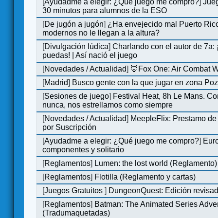
[
Ayudadme a elegir: ¿Qué juego me compro?
]
Jue
30 minutos para alumnos de la ESO
[
De jugón a jugón
]
¿Ha envejecido mal Puerto Rico
modernos no le llegan a la altura?
[
Divulgación lúdica
]
Charlando con el autor de 7a:
puedas! | Así nació el juego
[
Novedades / Actualidad
]
🦊Fox One: Air Combat 
[
Madrid
]
Busco gente con la que jugar en zona Po
[
Sesiones de juego
]
Festival Heat, 8h Le Mans. C
nunca, nos estrellamos como siempre
[
Novedades / Actualidad
]
MeepleFlix: Prestamo de
por Suscripción
[
Ayudadme a elegir: ¿Qué juego me compro?
]
Eur
componentes y solitario
[
Reglamentos
]
Lumen: the lost world (Reglamento)
[
Reglamentos
]
Flotilla (Reglamento y cartas)
[
Juegos Gratuitos
]
DungeonQuest: Edición revisad
[
Reglamentos
]
Batman: The Animated Series Adve
(Tradumaquetadas)