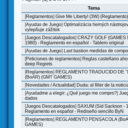
Tema
[
Reglamentos
]
Give Me Liberty! (3W) (Reglamento
[
Ayudas de Juego
]
Optimalizácia herných nástrojo
vylepšuje zážitok
[
Juegos Descatalogados
]
CRAZY GOLF (GAMES M
1980) - Reglamento en español - Tablero original
[
Ayudas de Juego
]
Last bastion medidas de comp
[
Peticiones de reglamentos
]
Reglas castellano aho
deep Regrets
[
Reglamentos
]
REGLAMENTO TRADUCIDO DE 
(BoAR) (GMT GAMES)
[
Novedades / Actualidad
]
Duda: al filler de la notici
[
Ayudadme a elegir: ¿Qué juego me compro?
]
Jueg
dados
[
Juegos Descatalogados
]
SAXUM (Sid Sackson - 
Reglamento en español - Rediseño sencillo ByN
[
Reglamentos
]
REGLAMENTO PENSACOLA (BoA
GAMES)