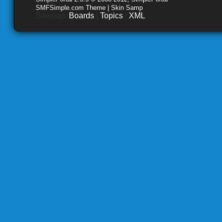
SMFSimple.com Theme | Skin Samp
Sitemap:
Boards
|
Topics
|
XML