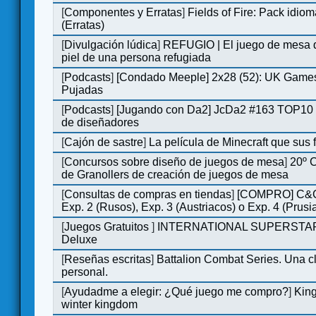
[
Componentes y Erratas
]
Fields of Fire: Pack id
(Erratas)
[
Divulgación lúdica
]
REFUGIO | El juego de mesa q
piel de una persona refugiada
[
Podcasts
]
[Condado Meeple] 2x28 (52): UK Games
Pujadas
[
Podcasts
]
[Jugando con Da2] JcDa2 #163 TOP10 
de diseñadores
[
Cajón de sastre
]
La película de Minecraft que sus 
[
Concursos sobre diseño de juegos de mesa
]
20º 
de Granollers de creación de juegos de mesa
[
Consultas de compras en tiendas
]
[COMPRO] C&C
Exp. 2 (Rusos), Exp. 3 (Austriacos) o Exp. 4 (Prusi
[
Juegos Gratuitos
]
INTERNATIONAL SUPERSTA
Deluxe
[
Reseñas escritas
]
Battalion Combat Series. Una cl
personal.
[
Ayudadme a elegir: ¿Qué juego me compro?
]
King
winter kingdom