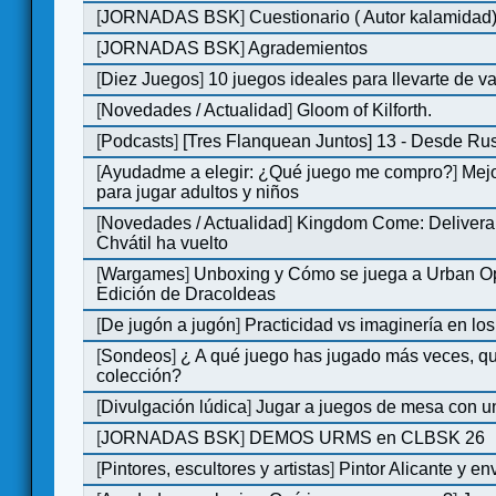
[
JORNADAS BSK
]
Cuestionario ( Autor kalamidad
[
JORNADAS BSK
]
Agrademientos
[
Diez Juegos
]
10 juegos ideales para llevarte de 
[
Novedades / Actualidad
]
Gloom of Kilforth.
[
Podcasts
]
[Tres Flanquean Juntos] 13 - Desde Ru
[
Ayudadme a elegir: ¿Qué juego me compro?
]
Mejo
para jugar adultos y niños
[
Novedades / Actualidad
]
Kingdom Come: Delivera
Chvátil ha vuelto
[
Wargames
]
Unboxing y Cómo se juega a Urban Op
Edición de DracoIdeas
[
De jugón a jugón
]
Practicidad vs imaginería en lo
[
Sondeos
]
¿ A qué juego has jugado más veces, qu
colección?
[
Divulgación lúdica
]
Jugar a juegos de mesa con u
[
JORNADAS BSK
]
DEMOS URMS en CLBSK 26
[
Pintores, escultores y artistas
]
Pintor Alicante y en