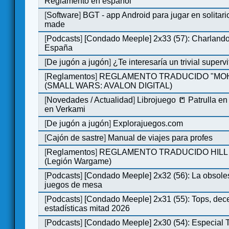
Reglamento en español
[
Software
]
BGT - app Android para jugar en solitari
made
[
Podcasts
]
[Condado Meeple] 2x33 (57): Charlan
España
[
De jugón a jugón
]
¿Te interesaría un trivial super
[
Reglamentos
]
REGLAMENTO TRADUCIDO "MO
(SMALL WARS: AVALON DIGITAL)
[
Novedades / Actualidad
]
Librojuego 📒 Patrulla en
en Verkami
[
De jugón a jugón
]
Explorajuegos.com
[
Cajón de sastre
]
Manual de viajes para profes
[
Reglamentos
]
REGLAMENTO TRADUCIDO HILL
(Legión Wargame)
[
Podcasts
]
[Condado Meeple] 2x32 (56): La obsole
juegos de mesa
[
Podcasts
]
[Condado Meeple] 2x31 (55): Tops, dec
estadísticas mitad 2026
[
Podcasts
]
[Condado Meeple] 2x30 (54): Especial