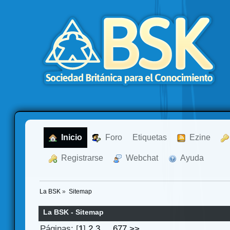
  Inicio
  Foro
Etiquetas
  Ezine
  Registrarse
  Webchat
  Ayuda
La BSK
»
Sitemap
La BSK - Sitemap
Páginas: [
1
]
2
3
...
677
>>