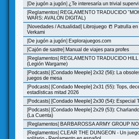
[
De jugón a jugón
]
¿Te interesaría un trivial super
[
Reglamentos
]
REGLAMENTO TRADUCIDO "MOH
WARS: AVALON DIGITAL)
[
Novedades / Actualidad
]
Librojuego 📒 Patrulla en
Verkami
[
De jugón a jugón
]
Explorajuegos.com
[
Cajón de sastre
]
Manual de viajes para profes
[
Reglamentos
]
REGLAMENTO TRADUCIDO HILL
(Legión Wargame)
[
Podcasts
]
[Condado Meeple] 2x32 (56): La obsole
juegos de mesa
[
Podcasts
]
[Condado Meeple] 2x31 (55): Tops, dec
estadísticas mitad 2026
[
Podcasts
]
[Condado Meeple] 2x30 (54): Especial
[
Podcasts
]
[Condado Meeple] 2x29 (53): Charlando
(La Cuenta)
[
Reglamentos
]
BARBAROSSA ARMY GROUP NO
[
Reglamentos
]
CLEAR THE DUNGEON - Un juego 
solitario - Reglamento en español