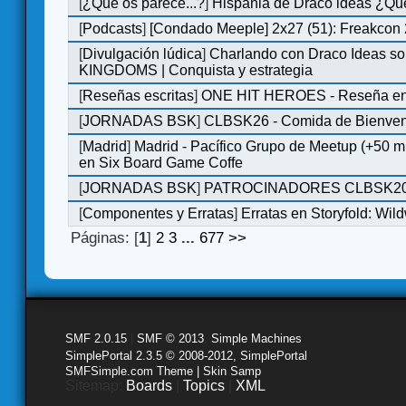
[
¿Qué os parece...?
]
Hispania de Draco ideas ¿Qu
[
Podcasts
]
[Condado Meeple] 2x27 (51): Freakcon
[
Divulgación lúdica
]
Charlando con Draco Ideas s
KINGDOMS | Conquista y estrategia
[
Reseñas escritas
]
ONE HIT HEROES - Reseña en 
[
JORNADAS BSK
]
CLBSK26 - Comida de Bienve
[
Madrid
]
Madrid - Pacífico Grupo de Meetup (+50 
en Six Board Game Coffe
[
JORNADAS BSK
]
PATROCINADORES CLBSK2
[
Componentes y Erratas
]
Erratas en Storyfold: Wi
Páginas: [
1
]
2
3
...
677
>>
SMF 2.0.15
|
SMF © 2013
,
Simple Machines
SimplePortal 2.3.5 © 2008-2012, SimplePortal
SMFSimple.com Theme | Skin Samp
Sitemap:
Boards
|
Topics
|
XML