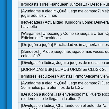
[
Podcasts
]
[Tres Flanquean Juntos] 13 - Desde Ru
[
Ayudadme a elegir: ¿Qué juego me compro?
]
Mejo
jugar adultos y niños
[
Novedades / Actualidad
]
Kingdom Come: Deliveran
ha vuelto
[
Wargames
]
Unboxing y Cómo se juega a Urban Op
Edición de DracoIdeas
[
De jugón a jugón
]
Practicidad vs imaginería en lo
[
Sondeos
]
¿ A qué juego has jugado más veces, qu
colección?
[
Divulgación lúdica
]
Jugar a juegos de mesa con u
[
JORNADAS BSK
]
DEMOS URMS en CLBSK 26
[
Pintores, escultores y artistas
]
Pintor Alicante y en
[
Ayudadme a elegir: ¿Qué juego me compro?
]
Jue
30 minutos para alumnos de la ESO
[
De jugón a jugón
]
¿Ha envejecido mal Puerto Rico
modernos no le llegan a la altura?
[
Divulgación lúdica
]
Charlando con el autor de 7a: