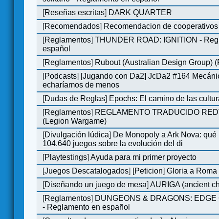
[
Reseñas escritas
]
DARK QUARTER
[
Recomendados
]
Recomendacion de cooperativos 
[
Reglamentos
]
THUNDER ROAD: IGNITION - Regl
español
[
Reglamentos
]
Rubout (Australian Design Group) 
[
Podcasts
]
[Jugando con Da2] JcDa2 #164 Mecáni
echaríamos de menos
[
Dudas de Reglas
]
Epochs: El camino de las cultu
[
Reglamentos
]
REGLAMENTO TRADUCIDO RED
(Legion Wargame)
[
Divulgación lúdica
]
De Monopoly a Ark Nova: qué
104.640 juegos sobre la evolución del di
[
Playtestings
]
Ayuda para mi primer proyecto
[
Juegos Descatalogados
]
[Peticion] Gloria a Roma
[
Diseñando un juego de mesa
]
AURIGA (ancient cha
[
Reglamentos
]
DUNGEONS & DRAGONS: EDGE 
- Reglamento en español