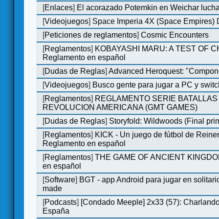
[
Enlaces
]
El acorazado Potemkin en Weichar lucha
[
Videojuegos
]
Space Imperia 4X (Space Empires) D
[
Peticiones de reglamentos
]
Cosmic Encounters
[
Reglamentos
]
KOBAYASHI MARU: A TEST OF 
Reglamento en español
[
Dudas de Reglas
]
Advanced Heroquest: "Compone
[
Videojuegos
]
Busco gente para jugar a PC y switc
[
Reglamentos
]
REGLAMENTO SERIE BATALLAS 
REVOLUCION AMERICANA (GMT GAMES)
[
Dudas de Reglas
]
Storyfold: Wildwoods (Final prim
[
Reglamentos
]
KICK - Un juego de fútbol de Reiner
Reglamento en español
[
Reglamentos
]
THE GAME OF ANCIENT KINGDOM
en español
[
Software
]
BGT - app Android para jugar en solitari
made
[
Podcasts
]
[Condado Meeple] 2x33 (57): Charlan
España