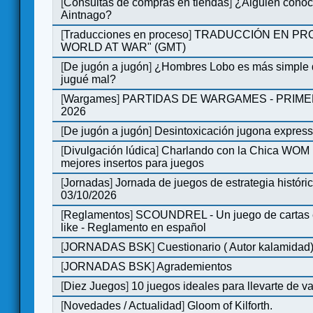
[
Consultas de compras en tiendas
]
¿Alguien conoce
Aintnago?
[
Traducciones en proceso
]
TRADUCCIÓN EN PRO
WORLD AT WAR" (GMT)
[
De jugón a jugón
]
¿Hombres Lobo es más simple q
jugué mal?
[
Wargames
]
PARTIDAS DE WARGAMES - PRIM
2026
[
De jugón a jugón
]
Desintoxicación jugona expres
[
Divulgación lúdica
]
Charlando con la Chica WOM | 
mejores insertos para juegos
[
Jornadas
]
Jornada de juegos de estrategia históri
03/10/2026
[
Reglamentos
]
SCOUNDREL - Un juego de cartas en
like - Reglamento en español
[
JORNADAS BSK
]
Cuestionario ( Autor kalamidad
[
JORNADAS BSK
]
Agrademientos
[
Diez Juegos
]
10 juegos ideales para llevarte de 
[
Novedades / Actualidad
]
Gloom of Kilforth.