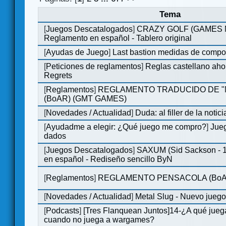
Tema
[
Juegos Descatalogados
]
CRAZY GOLF (GAMES Ma
Reglamento en español - Tablero original
[
Ayudas de Juego
]
Last bastion medidas de comp
[
Peticiones de reglamentos
]
Reglas castellano aho
Regrets
[
Reglamentos
]
REGLAMENTO TRADUCIDO DE 
(BoAR) (GMT GAMES)
[
Novedades / Actualidad
]
Duda: al filler de la notici
[
Ayudadme a elegir: ¿Qué juego me compro?
]
Jueg
dados
[
Juegos Descatalogados
]
SAXUM (Sid Sackson - 
en español - Rediseño sencillo ByN
[
Reglamentos
]
REGLAMENTO PENSACOLA (BoA
[
Novedades / Actualidad
]
Metal Slug - Nuevo jueg
[
Podcasts
]
[Tres Flanquean Juntos]14-¿A qué jue
cuando no juega a wargames?