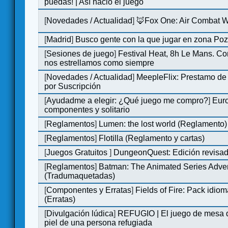
puedas! | Así nació el juego
[
Novedades / Actualidad
]
🦊Fox One: Air Combat 
[
Madrid
]
Busco gente con la que jugar en zona Po
[
Sesiones de juego
]
Festival Heat, 8h Le Mans. C
nos estrellamos como siempre
[
Novedades / Actualidad
]
MeepleFlix: Prestamo de
por Suscripción
[
Ayudadme a elegir: ¿Qué juego me compro?
]
Eur
componentes y solitario
[
Reglamentos
]
Lumen: the lost world (Reglamento)
[
Reglamentos
]
Flotilla (Reglamento y cartas)
[
Juegos Gratuitos
]
DungeonQuest: Edición revisad
[
Reglamentos
]
Batman: The Animated Series Adve
(Tradumaquetadas)
[
Componentes y Erratas
]
Fields of Fire: Pack id
(Erratas)
[
Divulgación lúdica
]
REFUGIO | El juego de mesa q
piel de una persona refugiada