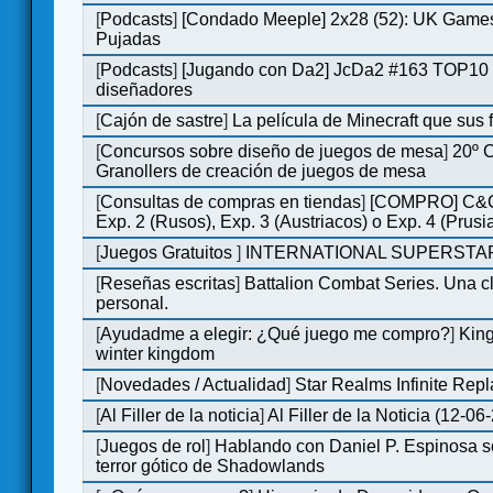
[
Podcasts
]
[Condado Meeple] 2x28 (52): UK Games
Pujadas
[
Podcasts
]
[Jugando con Da2] JcDa2 #163 TOP10 
diseñadores
[
Cajón de sastre
]
La película de Minecraft que sus 
[
Concursos sobre diseño de juegos de mesa
]
20º 
Granollers de creación de juegos de mesa
[
Consultas de compras en tiendas
]
[COMPRO] C&C
Exp. 2 (Rusos), Exp. 3 (Austriacos) o Exp. 4 (Prusi
[
Juegos Gratuitos
]
INTERNATIONAL SUPERSTAR
[
Reseñas escritas
]
Battalion Combat Series. Una cl
personal.
[
Ayudadme a elegir: ¿Qué juego me compro?
]
King
winter kingdom
[
Novedades / Actualidad
]
Star Realms Infinite Repl
[
Al Filler de la noticia
]
Al Filler de la Noticia (12-06
[
Juegos de rol
]
Hablando con Daniel P. Espinosa s
terror gótico de Shadowlands