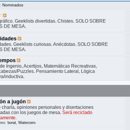
s
:
Nominados
r
ráfico. Geeklists divertidas. Chistes. SOLO SOBRE
S DE MESA.
sidades
dades. Geeklists curiosas. Anécdotas. SOLO SOBRE
S DE MESA.
iempos
de Ingenio, Acertijos, Matemáticas Recreativas,
bezas/Puzzles. Pensamiento Lateral, Lógica
a/inductiva.
ón a jugón
 charla, opiniones personales y disertaciones
nadas con los juegos de mesa.
Será reciclado
camente
.
res:
borat
,
Waterzero