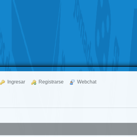
  Ingresar
  Registrarse
  Webchat