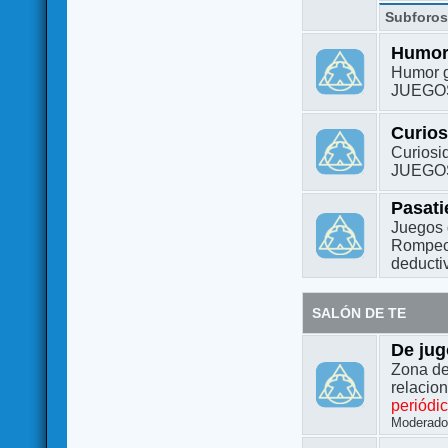
Subforo
Humo
Humor g
JUEGO
Curio
Curiosi
JUEGO
Pasat
Juegos 
Rompeca
deductiv
SALÓN DE TE
De jug
Zona de
relacio
periódi
Moderado