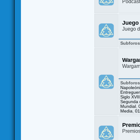
Podcast
Juego
Juego d
Subforo
Warga
Wargame
Subforo
Napoleón
Entreguer
Siglo XVII
Segunda m
Mundial
,
Media
,
01
Premi
Premio