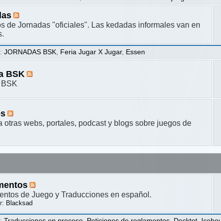
das
s de Jornadas "oficiales". Las kedadas informales van en
s.
s
:
JORNADAS BSK
,
Feria Jugar X Jugar
,
Essen
ta BSK
a BSK
es
a otras webs, portales, podcast y blogs sobre juegos de
mentos
ntos de Juego y Traducciones en español.
r:
Blacksad
s
:
Traducciones en proceso
,
Peticiones de reglamentos
,
Decktet
,
Iceho