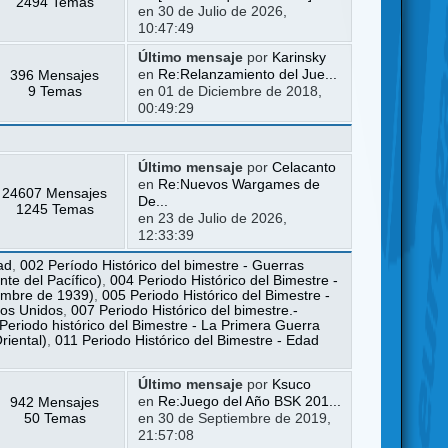
2494 Temas
en 30 de Julio de 2026,
10:47:49
Último mensaje
por
Karinsky
396 Mensajes
en
Re:Relanzamiento del Jue...
9 Temas
en 01 de Diciembre de 2018,
00:49:29
Último mensaje
por
Celacanto
en
Re:Nuevos Wargames de
24607 Mensajes
De...
1245 Temas
en 23 de Julio de 2026,
12:33:39
ad
,
002 Período Histórico del bimestre - Guerras
te del Pacífico)
,
004 Periodo Histórico del Bimestre -
iembre de 1939)
,
005 Periodo Histórico del Bimestre -
dos Unidos
,
007 Periodo Histórico del bimestre.-
Periodo histórico del Bimestre - La Primera Guerra
riental)
,
011 Periodo Histórico del Bimestre - Edad
Último mensaje
por
Ksuco
942 Mensajes
en
Re:Juego del Año BSK 201...
50 Temas
en 30 de Septiembre de 2019,
21:57:08