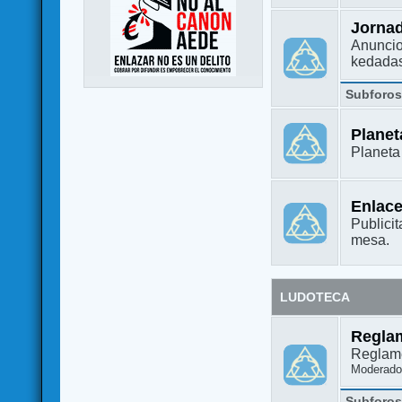
Jorna
Anuncio
kedada
Subforo
Plane
Planet
Enlac
Publicit
mesa.
LUDOTECA
Regla
Reglame
Moderado
Subforo