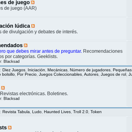
es de juego
s de juego (AAR)
ación lúdica
s de divulgación y debates de interés.
endados
ero que debes mirar antes de preguntar.
Recomendaciones
s por categorías. Geeklists.
r:
Blacksad
s
:
Diez Juegos
,
Iniciación
,
Mecánicas
,
Número de jugadores
,
Pequeñas
bolsillo
,
Por Precio
,
Juegos Coleccionables
,
Autores
,
Juegos de rol
,
J
s
Revistas electrónicas. Boletines.
r:
Blacksad
s
:
Revista Tabula
,
Ludo
,
Haunted Lives
,
Troll 2.0
,
Token
sts