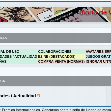
ADAS
AL DE USO
COLABORACIONES
AVATARES ER
DADES / ACTUALIDAD
EZINE (DESTACADOS)
JUEGOS GRAT
ÑAS
COMPRA-VENTA (NORMAS)
IGNORAR U/T/
NSA
des / Actualidad
s
:
Premios Internacionales
,
Concursos sobre diseño de juegos de mes