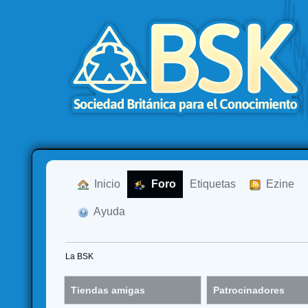
  Inicio
  Foro
Etiquetas
  Ezine
  Ayuda
La BSK
Tiendas amigas
Patrocinadores