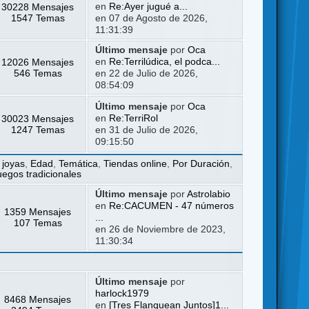
30228 Mensajes
en
Re:Ayer jugué a...
1547 Temas
en 07 de Agosto de 2026,
11:31:39
Último mensaje
por
Oca
12026 Mensajes
en
Re:Terrilúdica, el podca...
546 Temas
en 22 de Julio de 2026,
08:54:09
Último mensaje
por
Oca
30023 Mensajes
en
Re:TerriRol
1247 Temas
en 31 de Julio de 2026,
09:15:50
 joyas
,
Edad
,
Temática
,
Tiendas online
,
Por Duración
,
uegos tradicionales
Último mensaje
por
Astrolabio
en
Re:CACUMEN - 47 números
1359 Mensajes
...
107 Temas
en 26 de Noviembre de 2023,
11:30:34
Último mensaje
por
harlock1979
8468 Mensajes
en
[Tres Flanquean Juntos]1...