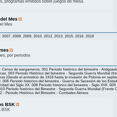
s, programas emitidos sobre juegos de mesa.
 del Mes
el Mes
s
:
2007
,
2008
,
2009
,
2010
,
2012
,
2013
,
2015
,
2016
,
2018
mes
s, por periodos
s
:
Censo de wargameros
,
001 Periodo histórico del bimestre - Antigüed
icas
,
003 Periodo Histórico del bimestre - Segunda Guerra Mundial (fren
ras (Desde el armisticio de 1918 hasta la invasión de Polonia en sept
I
,
006 Periodo historico del bimestre.- Guerra de Secesión de los Esta
itad del Siglo XX
,
008 Periodo histórico del bimestre - Siglo XVII
,
009 
010 Periodo histórico del Bimestre - Segunda Guerra Mundial (Frente O
2 - Periodo Histórico del Bimestre - Combates Aéreos
os BSK
s BSK