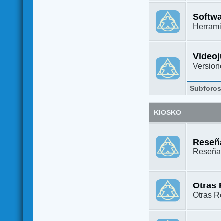
Softw
Herrami
Video
Versione
Subforo
KIOSKO
Reseña
Reseñas
Otras
Otras Re