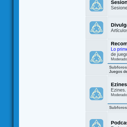
Sesion
Sesione
Divulg
Artículo
Recom
Lo prim
de juego
Moderado
Subforo
Juegos de 
Ezine
Ezines. 
Moderado
Subforo
Podca