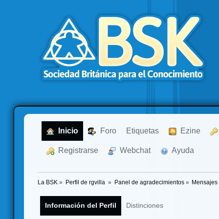
  Inicio
  Foro
Etiquetas
  Ezine
  Registrarse
  Webchat
  Ayuda
La BSK
»
Perfil de rgvilla 
»
Panel de agradecimientos
»
Mensajes 
Información del Perfil
Distinciones