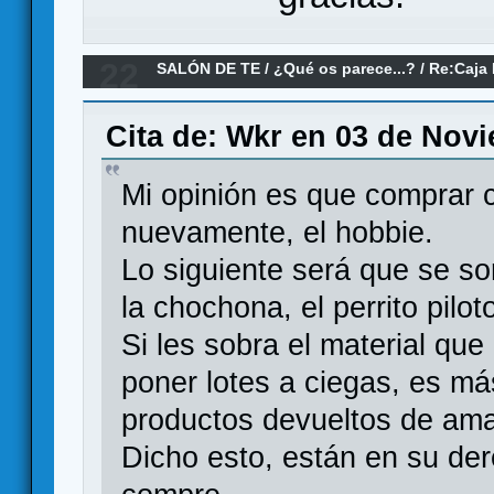
22
SALÓN DE TE
/
¿Qué os parece...?
/
Re:Caja 
Games
Cita de: Wkr en 03 de Novi
Mi opinión es que comprar c
nuevamente, el hobbie.
Lo siguiente será que se sor
la chochona, el perrito pilot
Si les sobra el material que
poner lotes a ciegas, es más
productos devueltos de am
Dicho esto, están en su der