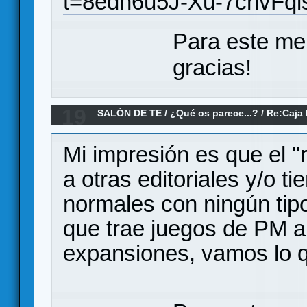
t=8edn6u5J-Xu-7cnvFq
Para este me
gracias!
19
SALÓN DE TE
/
¿Qué os parece...?
/
Re:Caja 
Games
Mi impresión es que el "r
a otras editoriales y/o t
normales con ningún tip
que trae juegos de PM a
expansiones, vamos lo qu