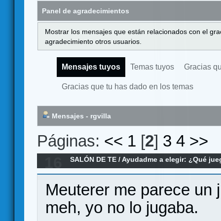
Panel de agradecimientos
Mostrar los mensajes que están relacionados con el gra
agradecimiento otros usuarios.
Mensajes tuyos
Temas tuyos
Gracias q
Gracias que tu has dado en los temas
Mensajes - rgvilla
Páginas:
<<
1
[
2
]
3
4
>>
16
SALÓN DE TE
/
Ayudadme a elegir: ¿Qué ju
portátil para sacar y jugar en cualquier sitio.
Meuterer me parece un j
meh, yo no lo jugaba.