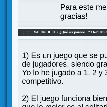
Para este me
gracias!
17
SALÓN DE TE
/
¿Qué os parece...?
/
Re:CO2 
¿qué os parece?
1) Es un juego que se p
de jugadores, siendo gra
Yo lo he jugado a 1, 2 y
competitivo.
2) El juego funciona bie
que lo mejor es el solita