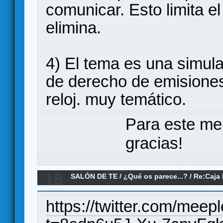
comunicar. Esto limita el 
elimina.
4) El tema es una simu
de derecho de emisiones
reloj. muy temático.
Para este me
gracias!
18
SALÓN DE TE
/
¿Qué os parece...?
/
Re:Caja 
Games
https://twitter.com/mee