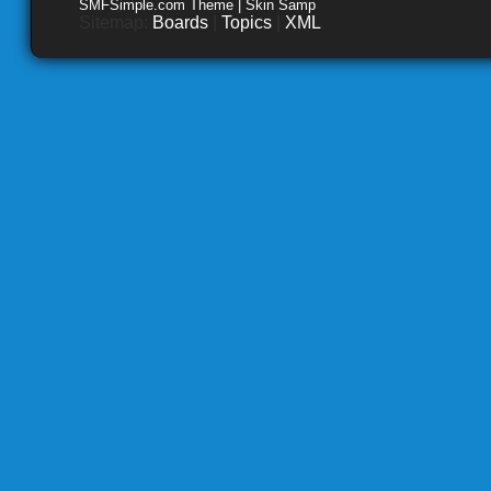
SMFSimple.com Theme | Skin Samp
Sitemap:
Boards
|
Topics
|
XML