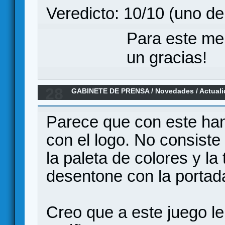
Veredicto: 10/10 (uno d
Para este me
un gracias!
28
GABINETE DE PRENSA
/
Novedades / Actual
- Edición en español por MasQueOca (En Pre
Parece que con este ha
con el logo. No consiste 
la paleta de colores y l
desentone con la portada
Creo que a este juego l