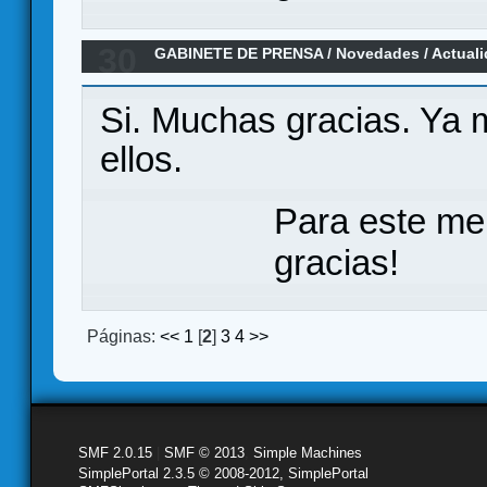
30
GABINETE DE PRENSA
/
Novedades / Actual
Oportunidad por Ediciones MasQueOca
Si. Muchas gracias. Ya 
ellos.
Para este me
gracias!
Páginas:
<<
1
[
2
]
3
4
>>
SMF 2.0.15
|
SMF © 2013
,
Simple Machines
SimplePortal 2.3.5 © 2008-2012, SimplePortal