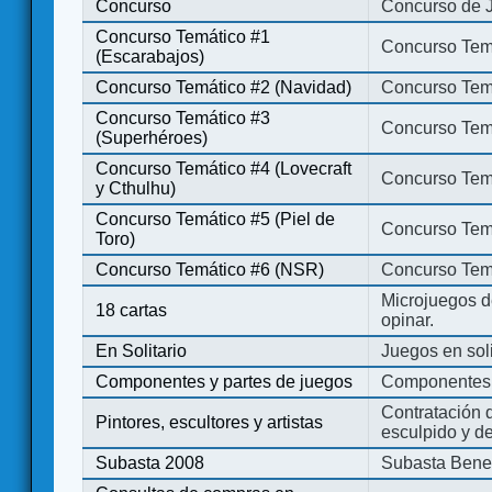
Concurso
Concurso de 
Concurso Temático #1
Concurso Temá
(Escarabajos)
Concurso Temático #2 (Navidad)
Concurso Tem
Concurso Temático #3
Concurso Tem
(Superhéroes)
Concurso Temático #4 (Lovecraft
Concurso Temá
y Cthulhu)
Concurso Temático #5 (Piel de
Concurso Temá
Toro)
Concurso Temático #6 (NSR)
Concurso Tem
Microjuegos d
18 cartas
opinar.
En Solitario
Juegos en soli
Componentes y partes de juegos
Componentes 
Contratación d
Pintores, escultores y artistas
esculpido y d
Subasta 2008
Subasta Bene