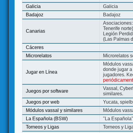
Galicia
Galicia
Badajoz
Badajoz
Asociaciones:
Tenerife norte
Canarias
Legión Perdida
(Las Palmas d
Cáceres
Microrelatos
Microrelatos 
Módulos vassa
donde jugar 
Jugar en Línea
jugadores. Ke
periódicamen
Vassal, Cyber
Juegos por software
similares.
Juegos por web
Yucata, spiel
Módulos vassal y similares
Módulos vassa
La Española (BSW)
"La Española
Torneos y Ligas
Torneos y Lig