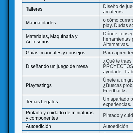
Diseño de jue
Talleres
amateurs.
o cómo currars
Manualidades
play. Dudas so
Dónde consegu
Materiales, Maquinaria y
herramientas 
Accesorios
Alternativas.
Guías, manuales y consejos
Para aprender
¿Qué te traes
Diseñando un juego de mesa
PROYECTOS co
ayudarte. Tra
Únete a un gru
Playtestings
¿Buscas probad
Feedbacks.
Un apartado pa
Temas Legales
experiencias.
Pintado y cuidado de miniaturas
Pintado y cui
y componentes
Autoedición
Autoedición