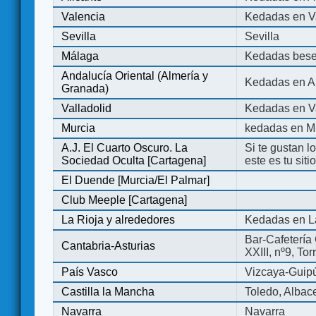
Valencia
Kedadas en V
Sevilla
Sevilla
Málaga
Kedadas bese
Andalucía Oriental (Almería y
Kedadas en An
Granada)
Valladolid
Kedadas en Va
Murcia
kedadas en M
A.J. El Cuarto Oscuro. La
Si te gustan l
Sociedad Oculta [Cartagena]
este es tu sit
El Duende [Murcia/El Palmar]
Club Meeple [Cartagena]
La Rioja y alrededores
Kedadas en L
Bar-Cafetería 
Cantabria-Asturias
XXIII, nº9, To
País Vasco
Vizcaya-Guip
Castilla la Mancha
Toledo, Albac
Navarra
Navarra