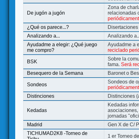
Zona de charl
De jugón a jugón
relacionadas 
periódicamen
¿Qué os parece...?
Disertaciones
Analizando a...
Analizando a..
Ayudadme a elegir: ¿Qué juego
Ayudadme a e
me compro?
reciclado per
Sobre la comu
BSK
fama.
Será re
Besequero de la Semana
Baronet o Be
Sondeos de o
Sondeos
periódicament
Distinciones
Distinciones 
Kedadas infor
Kedadas
asociaciones, 
jornadas "ofic
Madrid
Gen X de C/ P
TICHUMAD2K8 -Torneo de
1 er Torneo de
Tichu