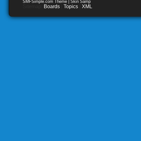
SMFSimple.com Theme | Skin Samp
Sitemap:
Boards
|
Topics
|
XML