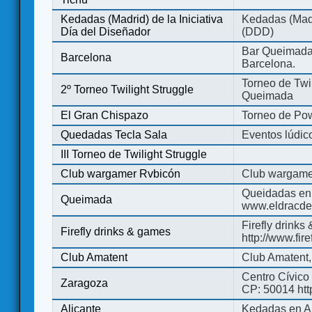
Kedadas (Madrid) de la Iniciativa
Kedadas (Madri
Día del Diseñador
(DDD)
Bar Queimada.
Barcelona
Barcelona.
Torneo de Twil
2º Torneo Twilight Struggle
Queimada
El Gran Chispazo
Torneo de Po
Quedadas Tecla Sala
Eventos lúdico
III Torneo de Twilight Struggle
Club wargamer Rvbicón
Club wargame
Queidadas en
Queimada
www.eldracde
Firefly drinks
Firefly drinks & games
http://www.fir
Club Amatent
Club Amatent,
Centro Cívico 
Zaragoza
CP: 50014 http
Alicante
Kedadas en Al