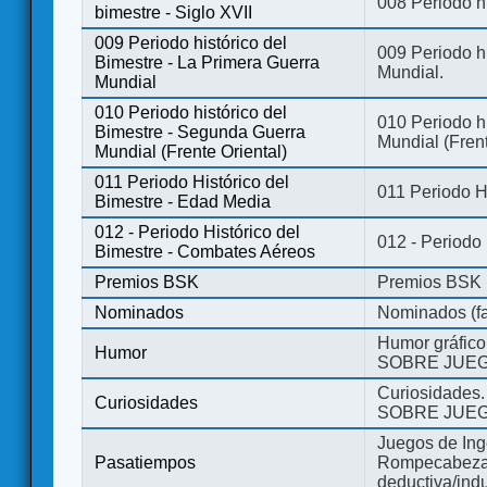
008 Periodo hi
bimestre - Siglo XVII
009 Periodo histórico del
009 Periodo hi
Bimestre - La Primera Guerra
Mundial.
Mundial
010 Periodo histórico del
010 Periodo h
Bimestre - Segunda Guerra
Mundial (Frent
Mundial (Frente Oriental)
011 Periodo Histórico del
011 Periodo H
Bimestre - Edad Media
012 - Periodo Histórico del
012 - Periodo
Bimestre - Combates Aéreos
Premios BSK
Premios BSK
Nominados
Nominados (fa
Humor gráfico
Humor
SOBRE JUEG
Curiosidades.
Curiosidades
SOBRE JUEG
Juegos de Ing
Pasatiempos
Rompecabezas
deductiva/indu