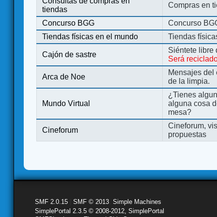
Consultas de compras en
Compras en ti
tiendas
Concurso BGG
Concurso BG
Tiendas físicas en el mundo
Tiendas físic
Siéntete libre
Cajón de sastre
Será reciclad
Mensajes del 
Arca de Noe
de la limpia.
¿Tienes algu
Mundo Virtual
alguna cosa d
mesa?
Cineforum, vis
Cineforum
propuestas
SMF 2.0.15
|
SMF © 2013
,
Simple Machines
SimplePortal 2.3.5 © 2008-2012, SimplePortal