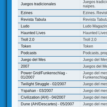
Juegos tradici
Juegos tradicionales
naipes.
Ezines
Ezines. Revist
Revista Tabula
Revista Tabul
Ludo
Ludo Magazi
Haunted Lives
Haunted Live
Troll 2.0
Troll 2.0
Token
Token
Podcasts
Podcasts, pro
Juego del Mes
Juego del Me
2007
Juegos del Me
Power Grid/Funkenschlag -
Juego del mes
01/2007
Funkenschlag 
Twilight Struggle - 02/2007
Juego del mes
Yspahan - 03/2007
Juego del me
Civilization (AH) - 04/2007
Juego del mes 
Dune (AH/Descartes) - 05/2007
Juego del me