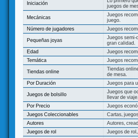
Lo primero que
Iniciación
juegos de mes
Juegos recome
Mecánicas
juego.
Número de jugadores
Juegos recom
Juegos semi-d
Pequeñas joyas
gran calidad.
Edad
Juegos recom
Temática
Juegos recom
Tiendas onli
Tiendas online
de mesa.
Por Duración
Juegos para u
Juegos que o
Juegos de bolsillo
llevar de viaje
Por Precio
Juegos económ
Juegos Coleccionables
Cartas, juego
Autores
Autores, crea
Juegos de rol
Juegos de rol,