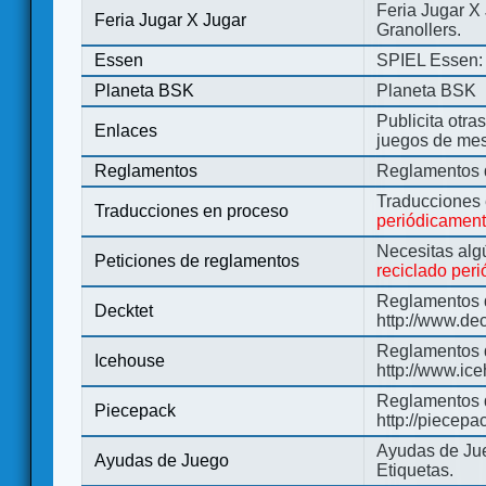
Feria Jugar X
Feria Jugar X Jugar
Granollers.
Essen
SPIEL Essen: 
Planeta BSK
Planeta BSK
Publicita otra
Enlaces
juegos de me
Reglamentos
Reglamentos d
Traducciones
Traducciones en proceso
periódicamen
Necesitas alg
Peticiones de reglamentos
reciclado per
Reglamentos d
Decktet
http://www.de
Reglamentos d
Icehouse
http://www.ic
Reglamentos 
Piecepack
http://piecepa
Ayudas de Jue
Ayudas de Juego
Etiquetas.