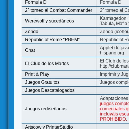
Formula D
Formula D
2º torneo al Combat Commander
2º torneo al
Karmagedon, W
Werewolf y sucedáneos
Tabula, Mafia
Zendo
Zendo (iceho
Republic of Rome "PBEM"
Republic of 
Applet de jav
Chat
hispano.org
El Club de los
El Club de los Martes
http://clubmar
Print & Play
Imprimir y Jug
Juegos Gratuitos
Juegos complet
Juegos Descatalogados
Adaptaciones 
juegos comple
Juegos rediseñados
comerciales q
incluyáis esc
PROHIBIDO.
Artscow y PrinterStudio