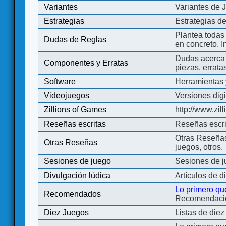
Variantes
Variantes de 
Estrategias
Estrategias d
Plantea todas
Dudas de Reglas
en concreto. 
Dudas acerca 
Componentes y Erratas
piezas, errata
Software
Herramientas 
Videojuegos
Versiones digi
Zillions of Games
http://www.zi
Reseñas escritas
Reseñas escri
Otras Reseñas 
Otras Reseñas
juegos, otros.
Sesiones de juego
Sesiones de 
Divulgación lúdica
Artículos de d
Lo primero qu
Recomendados
Recomendacion
Diez Juegos
Listas de die