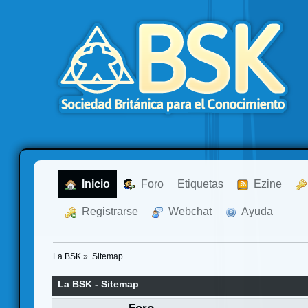
  Inicio
  Foro
Etiquetas
  Ezine
  Registrarse
  Webchat
  Ayuda
La BSK
»
Sitemap
La BSK - Sitemap