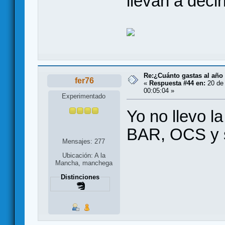
llevan a decir
Re:¿Cuánto gastas al año
fer76
«
Respuesta #44 en:
20 de 
00:05:04 »
Experimentado
Yo no llevo l
BAR, OCS y s
Mensajes: 277
Ubicación: A la
Mancha, manchega
Distinciones