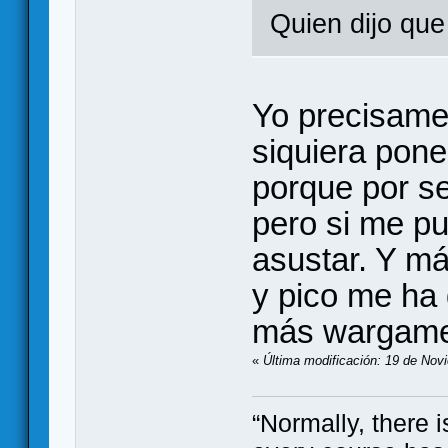
Quien dijo qu
Yo precisamen
siquiera pon
porque por s
pero si me pu
asustar. Y má
y pico me ha
más wargame
«
Última modificación: 19 de Nov
“Normally, there i