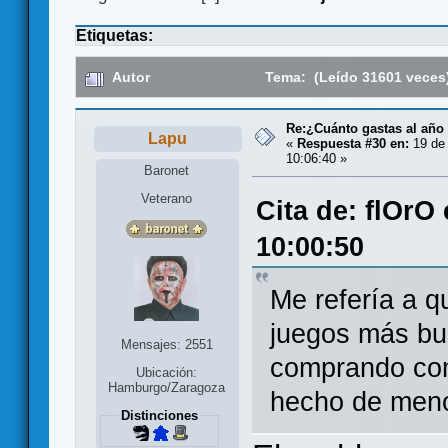
Etiquetas:
Autor
Tema: (Leído 31601 veces
Re:¿Cuánto gastas al año
Lapu
«
Respuesta #30 en:
19 de 
10:06:40 »
Baronet
Veterano
Cita de: flOrO
10:00:50
Me refería a qu
juegos más bu
Mensajes: 2551
comprando com
Ubicación:
Hamburgo/Zaragoza
hecho de menos
Distinciones