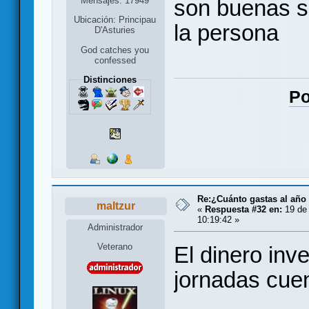
Mensajes: 17949
son buenas s
Ubicación: Principau
la persona
D'Asturies
God catches you
confessed
Distinciones
Po
Re:¿Cuánto gastas al año
maltzur
«
Respuesta #32 en:
19 de 
10:19:42 »
Administrador
Veterano
El dinero inv
jornadas cue