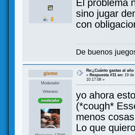
El problema 
sino jugar de
con obligacio
De buenos juegos
Re:¿Cuánto gastas al año
gixmo
«
Respuesta #31 en:
19 de 
10:17:08 »
Moderador
Veterano
yo ahora es
(*cough* Ess
menos cosas 
Lo que quier