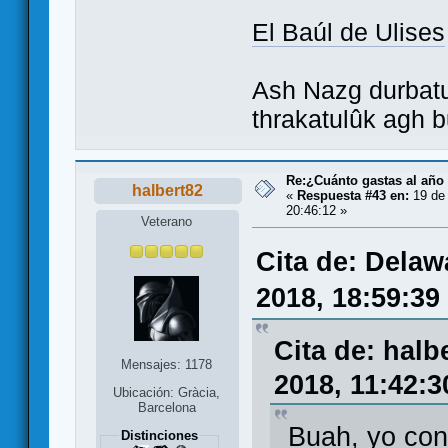
El Baúl de Ulises
Ash Nazg durbatu
thrakatulûk agh b
Re:¿Cuánto gastas al año
halbert82
«
Respuesta #43 en:
19 de 
20:46:12 »
Veterano
Cita de: Dela
2018, 18:59:39
Cita de: hal
Mensajes: 1178
2018, 11:42:3
Ubicación: Gràcia,
Barcelona
Buah, yo con
Distinciones