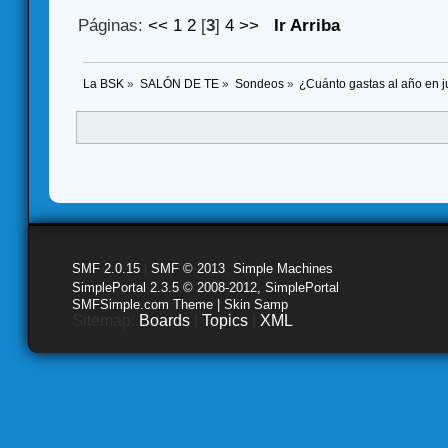
Páginas:
<<
1
2
[
3
]
4
>>
Ir Arriba
La BSK
»
SALÓN DE TE
»
Sondeos
»
¿Cuánto gastas al año en 
SMF 2.0.15
|
SMF © 2013
,
Simple Machines
SimplePortal 2.3.5 © 2008-2012, SimplePortal
SMFSimple.com Theme | Skin Samp
Sitemap:
Boards
|
Topics
|
XML