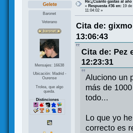
Re:¿Cuánto gastas al año
Gelete
«
Respuesta #36 en:
19 de 
11:04:02 »
Baronet
Veterano
Cita de: gixmo
13:06:43
Cita de: Pez
12:23:31
Mensajes: 16638
Ubicación: Madrid -
Aluciono un 
Ourense
más de 1000 
Trolea, que algo
queda.
todo...
Distinciones
Lo que yo he
correcto es r