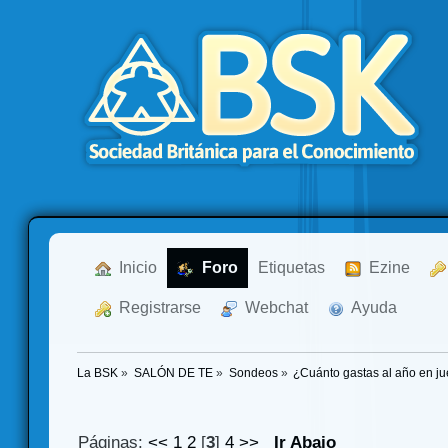
  Inicio
  Foro
Etiquetas
  Ezine
  Registrarse
  Webchat
  Ayuda
La BSK
»
SALÓN DE TE
»
Sondeos
»
¿Cuánto gastas al año en j
Páginas:
<<
1
2
[
3
]
4
>>
Ir Abajo