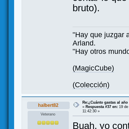
bruto).
"Hay que juzgar 
Arland.
"Hay otros mundo
(MagicCube)
(Colección)
Re:¿Cuánto gastas al año
halbert82
«
Respuesta #37 en:
19 de 
11:42:30 »
Veterano
Buah, yo cont