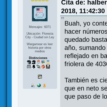
Cita de: halbe
2018, 11:42:30
Buah, yo conte
Mensajes: 6071
hacer números
Ubicación: Floresta
City - Ciudad sin Ley
quedado bastan
Wargamear es leer
año, sumando 
historia por otros
medios
reflejado en 
Distinciones
friolera de 40
También es cie
que en neto s
que paso de l