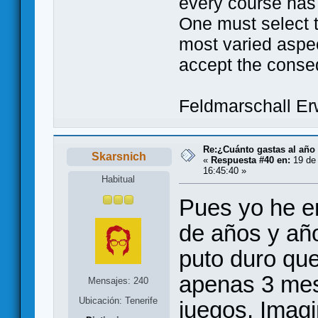
every course has
One must select 
most varied aspec
accept the conse
Feldmarschall E
Re:¿Cuánto gastas al año
Skarsnich
«
Respuesta #40 en:
19 de 
16:45:40 »
Habitual
Pues yo he e
de años y año
puto duro que
apenas 3 mes
Mensajes: 240
Ubicación: Tenerife
juegos. Imag