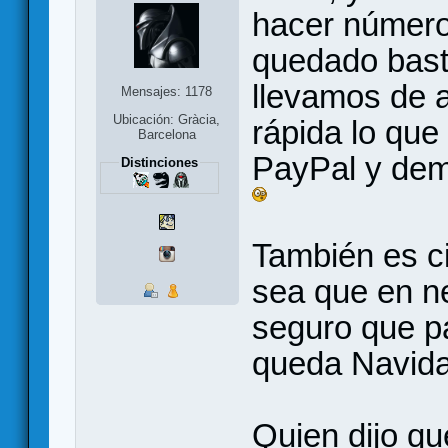
hacer número
quedado basta
llevamos de 
Mensajes: 1178
Ubicación: Gràcia,
rápida lo que
Barcelona
PayPal y dem
Distinciones
También es ci
sea que en n
seguro que p
queda Navida
Quien dijo qu