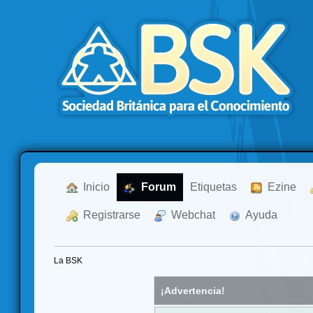
  Inicio
  Forum
Etiquetas
  Ezine
  Registrarse
  Webchat
  Ayuda
La BSK
¡Advertencia!