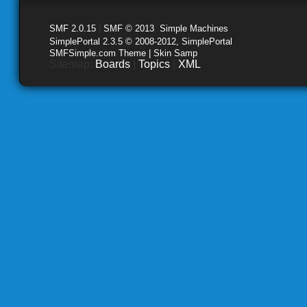
SMF 2.0.15
|
SMF © 2013
,
Simple Machines
SimplePortal 2.3.5 © 2008-2012, SimplePortal
SMFSimple.com Theme | Skin Samp
Sitemap:
Boards
|
Topics
|
XML