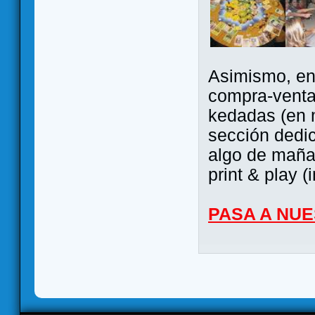
Asimismo, ent
compra-venta
kedadas (en 
sección dedi
algo de maña 
print & play (
PASA A NU