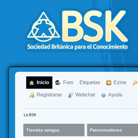
  Inicio
  Foro
Etiquetas
  Ezine
  Registrarse
  Webchat
  Ayuda
La BSK
Tiendas amigas
Patrocinadores