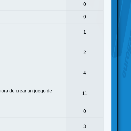
0
0
1
2
4
ora de crear un juego de
11
0
3