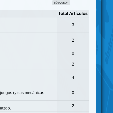
BÚSQUEDA
Total Artículos
3
2
0
2
4
 juegos (y sus mecánicas
0
2
nazgo.