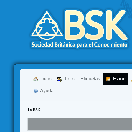
  Inicio
  Foro
Etiquetas
  Ezine
  Ayuda
La BSK