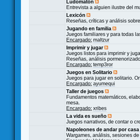
Ludomatón
Entrevista a alguien ilustre del 
Lexicón
Reseñas, críticas y análisis sobr
Jugando en familia
Juegos familiares y para todas l
Encargado:
maltzur
Imprimir y jugar
Juegos listos para imprimir y juga
Reseñas, análisis pormenorizado
Encargado:
temp3ror
Juegos en Solitario
Juegos para jugar en solitario. O
Encargado:
ayumequi
Taller de juegos
Fundamentos matemáticos, elabor
mesa.
Encargado:
xribes
La vida es sueño
Juegos narrativos, de contar o cre
Napoleones de andar por casa
Wargames, análisis, sesiones de 