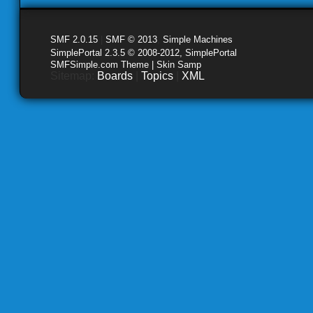
SMF 2.0.15
|
SMF © 2013
,
Simple Machines
SimplePortal 2.3.5 © 2008-2012, SimplePortal
SMFSimple.com Theme | Skin Samp
Sitemap:
Boards
|
Topics
|
XML