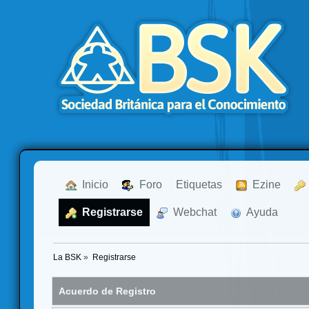
  Inicio
  Foro
Etiquetas
  Ezine
  Registrarse
  Webchat
  Ayuda
La BSK
»
Registrarse
Acuerdo de Registro