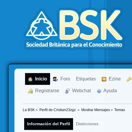
  Inicio
  Foro
Etiquetas
  Ezine
  Registrarse
  Webchat
  Ayuda
La BSK
»
Perfil de Cristian23zgz 
»
Mostrar Mensajes
»
Temas
Información del Perfil
Distinciones