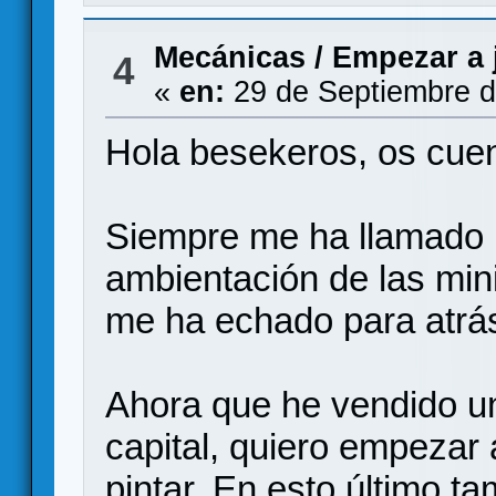
Mecánicas
/
Empezar a 
4
«
en:
29 de Septiembre d
Hola besekeros, os cue
Siempre me ha llamado la
ambientación de las mi
me ha echado para atrás 
Ahora que he vendido un
capital, quiero empezar
pintar. En esto último t