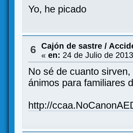
Yo, he picado
Cajón de sastre
/
Accide
6
«
en:
24 de Julio de 2013
No sé de cuanto sirven,
ánimos para familiares d
http://ccaa.NoCanonAE