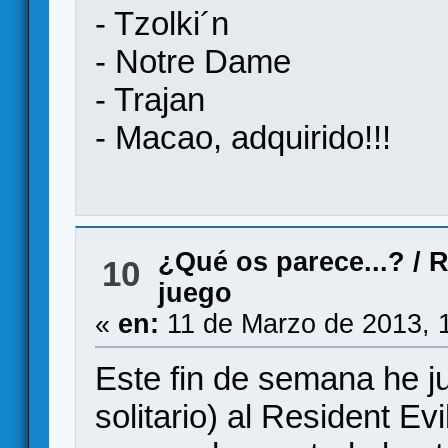
- Tzolki´n
- Notre Dame
- Trajan
- Macao, adquirido!!!
¿Qué os parece...?
/
R
10
juego
«
en:
11 de Marzo de 2013, 
Este fin de semana he ju
solitario) al Resident Ev