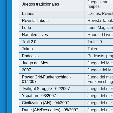
Juegos tradici
Juegos tradicionales
naipes.
Ezines
Ezines. Revist
Revista Tabula
Revista Tabul
Ludo
Ludo Magazi
Haunted Lives
Haunted Live
Troll 2.0
Troll 2.0
Token
Token
Podcasts
Podcasts, pro
Juego del Mes
Juego del Me
2007
Juegos del Me
Power Grid/Funkenschlag -
Juego del mes
01/2007
Funkenschlag 
Twilight Struggle - 02/2007
Juego del mes
Yspahan - 03/2007
Juego del me
Civilization (AH) - 04/2007
Juego del mes 
Dune (AH/Descartes) - 05/2007
Juego del me