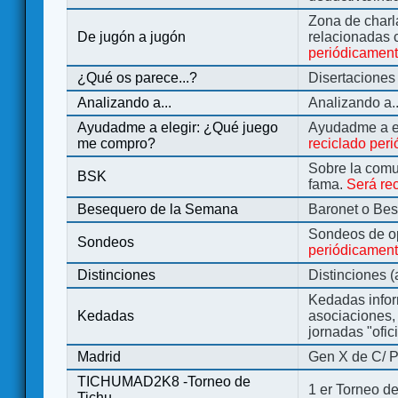
Zona de charl
De jugón a jugón
relacionadas 
periódicamen
¿Qué os parece...?
Disertaciones
Analizando a...
Analizando a..
Ayudadme a elegir: ¿Qué juego
Ayudadme a e
me compro?
reciclado per
Sobre la comu
BSK
fama.
Será re
Besequero de la Semana
Baronet o Be
Sondeos de o
Sondeos
periódicament
Distinciones
Distinciones 
Kedadas infor
Kedadas
asociaciones, 
jornadas "ofic
Madrid
Gen X de C/ P
TICHUMAD2K8 -Torneo de
1 er Torneo de
Tichu