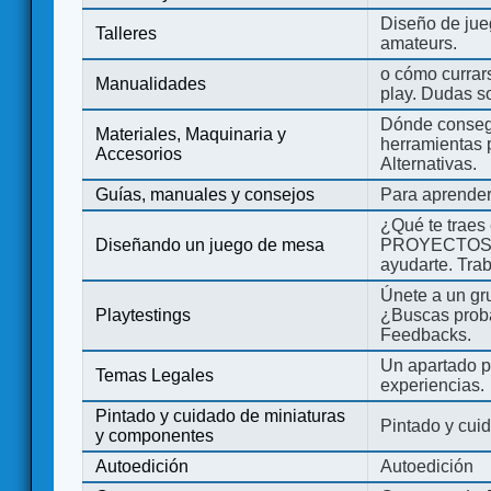
Diseño de jue
Talleres
amateurs.
o cómo currars
Manualidades
play. Dudas so
Dónde consegu
Materiales, Maquinaria y
herramientas 
Accesorios
Alternativas.
Guías, manuales y consejos
Para aprender
¿Qué te traes
Diseñando un juego de mesa
PROYECTOS co
ayudarte. Tra
Únete a un gru
Playtestings
¿Buscas probad
Feedbacks.
Un apartado pa
Temas Legales
experiencias.
Pintado y cuidado de miniaturas
Pintado y cui
y componentes
Autoedición
Autoedición