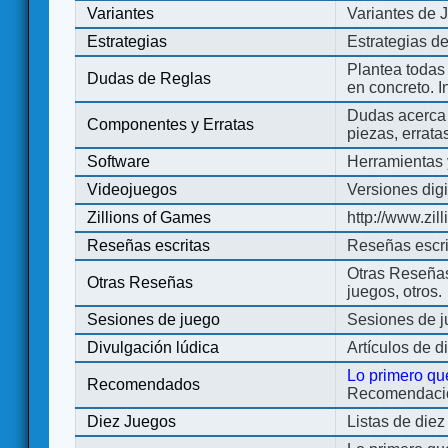
Variantes
Variantes de 
Estrategias
Estrategias d
Plantea todas
Dudas de Reglas
en concreto. 
Dudas acerca 
Componentes y Erratas
piezas, errata
Software
Herramientas 
Videojuegos
Versiones digi
Zillions of Games
http://www.zi
Reseñas escritas
Reseñas escri
Otras Reseñas 
Otras Reseñas
juegos, otros.
Sesiones de juego
Sesiones de 
Divulgación lúdica
Artículos de d
Lo primero qu
Recomendados
Recomendacion
Diez Juegos
Listas de die