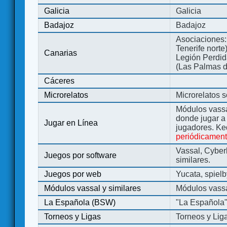
Galicia
Galicia
Badajoz
Badajoz
Asociaciones:
Tenerife norte
Canarias
Legión Perdida
(Las Palmas d
Cáceres
Microrelatos
Microrelatos 
Módulos vassa
donde jugar 
Jugar en Línea
jugadores. Ke
periódicamen
Vassal, Cyber
Juegos por software
similares.
Juegos por web
Yucata, spiel
Módulos vassal y similares
Módulos vassa
La Española (BSW)
"La Española
Torneos y Ligas
Torneos y Lig