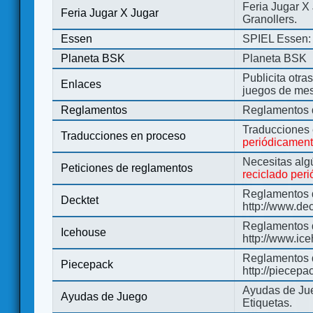
Feria Jugar X
Feria Jugar X Jugar
Granollers.
Essen
SPIEL Essen: 
Planeta BSK
Planeta BSK
Publicita otra
Enlaces
juegos de me
Reglamentos
Reglamentos d
Traducciones
Traducciones en proceso
periódicamen
Necesitas alg
Peticiones de reglamentos
reciclado per
Reglamentos d
Decktet
http://www.de
Reglamentos d
Icehouse
http://www.ic
Reglamentos 
Piecepack
http://piecepa
Ayudas de Jue
Ayudas de Juego
Etiquetas.