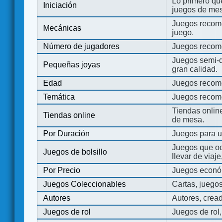
Lo primero que
Iniciación
juegos de mes
Juegos recome
Mecánicas
juego.
Número de jugadores
Juegos recom
Juegos semi-d
Pequeñas joyas
gran calidad.
Edad
Juegos recom
Temática
Juegos recom
Tiendas onli
Tiendas online
de mesa.
Por Duración
Juegos para u
Juegos que o
Juegos de bolsillo
llevar de viaje
Por Precio
Juegos económ
Juegos Coleccionables
Cartas, juego
Autores
Autores, crea
Juegos de rol
Juegos de rol,