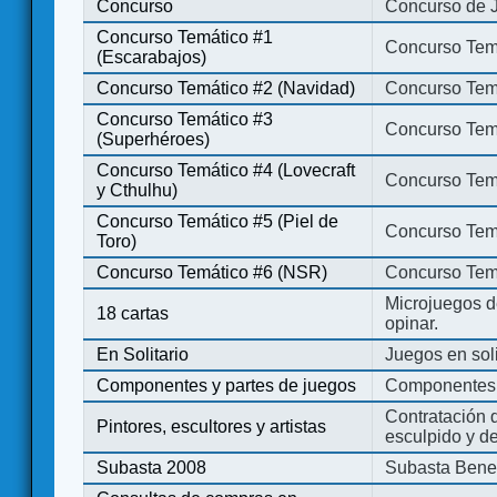
Concurso
Concurso de 
Concurso Temático #1
Concurso Temá
(Escarabajos)
Concurso Temático #2 (Navidad)
Concurso Tem
Concurso Temático #3
Concurso Tem
(Superhéroes)
Concurso Temático #4 (Lovecraft
Concurso Temá
y Cthulhu)
Concurso Temático #5 (Piel de
Concurso Temá
Toro)
Concurso Temático #6 (NSR)
Concurso Tem
Microjuegos d
18 cartas
opinar.
En Solitario
Juegos en soli
Componentes y partes de juegos
Componentes 
Contratación d
Pintores, escultores y artistas
esculpido y d
Subasta 2008
Subasta Bene