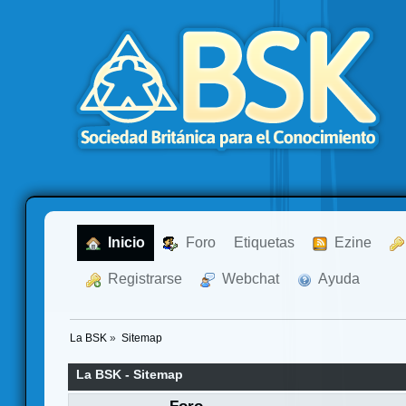
  Inicio
  Foro
Etiquetas
  Ezine
  Registrarse
  Webchat
  Ayuda
La BSK
»
Sitemap
La BSK - Sitemap