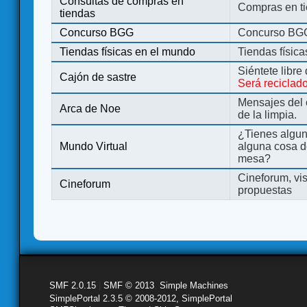
Consultas de compras en
Compras en ti
tiendas
Concurso BGG
Concurso BG
Tiendas físicas en el mundo
Tiendas físic
Siéntete libre
Cajón de sastre
Será reciclad
Mensajes del 
Arca de Noe
de la limpia.
¿Tienes algu
Mundo Virtual
alguna cosa d
mesa?
Cineforum, vis
Cineforum
propuestas
SMF 2.0.15
|
SMF © 2013
,
Simple Machines
SimplePortal 2.3.5 © 2008-2012, SimplePortal