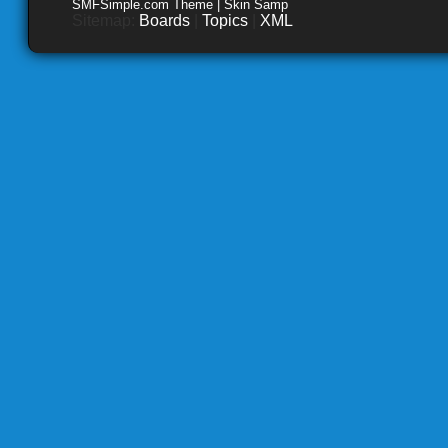
SMFSimple.com Theme | Skin Samp
Sitemap:
Boards
|
Topics
|
XML