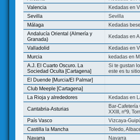
Valencia
Kedadas en V
Sevilla
Sevilla
Málaga
Kedadas bese
Andalucía Oriental (Almería y
Kedadas en An
Granada)
Valladolid
Kedadas en Va
Murcia
kedadas en M
A.J. El Cuarto Oscuro. La
Si te gustan l
Sociedad Oculta [Cartagena]
este es tu sit
El Duende [Murcia/El Palmar]
Club Meeple [Cartagena]
La Rioja y alrededores
Kedadas en L
Bar-Cafetería 
Cantabria-Asturias
XXIII, nº9, To
País Vasco
Vizcaya-Guip
Castilla la Mancha
Toledo, Albac
Navarra
Navarra