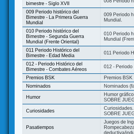
008 Periodo hi
bimestre - Siglo XVII
009 Periodo histórico del
009 Periodo hi
Bimestre - La Primera Guerra
Mundial.
Mundial
010 Periodo histórico del
010 Periodo h
Bimestre - Segunda Guerra
Mundial (Frent
Mundial (Frente Oriental)
011 Periodo Histórico del
011 Periodo H
Bimestre - Edad Media
012 - Periodo Histórico del
012 - Periodo
Bimestre - Combates Aéreos
Premios BSK
Premios BSK
Nominados
Nominados (fa
Humor gráfico
Humor
SOBRE JUEG
Curiosidades.
Curiosidades
SOBRE JUEG
Juegos de Ing
Pasatiempos
Rompecabezas
deductiva/indu