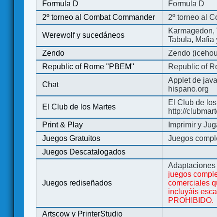
Formula D
Formula D
2º torneo al Combat Commander
2º torneo al
Karmagedon, W
Werewolf y sucedáneos
Tabula, Mafia
Zendo
Zendo (iceho
Republic of Rome "PBEM"
Republic of 
Applet de jav
Chat
hispano.org
El Club de los
El Club de los Martes
http://clubmar
Print & Play
Imprimir y Jug
Juegos Gratuitos
Juegos complet
Juegos Descatalogados
Adaptaciones 
juegos comple
Juegos rediseñados
comerciales q
incluyáis esc
PROHIBIDO.
Artscow y PrinterStudio