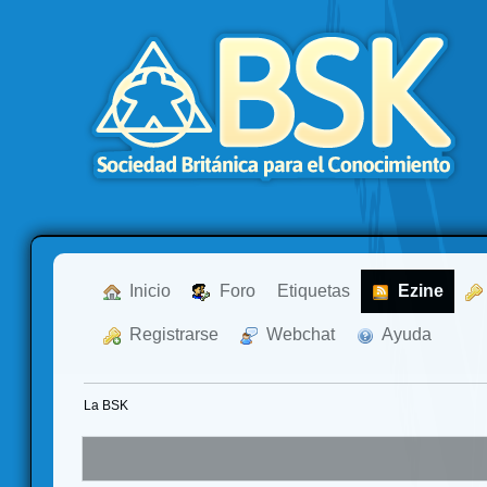
  Inicio
  Foro
Etiquetas
  Ezine
  Registrarse
  Webchat
  Ayuda
La BSK