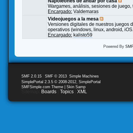
Napoleones de andar por casa
Wargames, análisis, sesiones de juego, 
Encargado:
Valdemaras
Videojuegos a la mesa
Versiones digitales de nuestros juegos d
operativos (windows, linux, android, iOS,
Encargado:
kalisto59
Powered By
SMF 
SMF 2.0.15
|
SMF © 2013
,
Simple Machines
SimplePortal 2.3.5 © 2008-2012, SimplePortal
SMFSimple.com Theme | Skin Samp
Sitemap:
Boards
|
Topics
|
XML