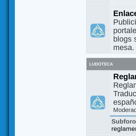
Enlac
Public
portal
blogs 
mesa.
LUDOTECA
Regla
Regla
Traduc
españo
Modera
Subfor
reglame