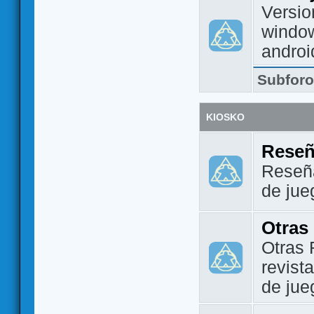
Versio
window
androi
Subfor
KIOSKO
Reseñ
Reseña
de jue
Otras
Otras 
revist
de jue