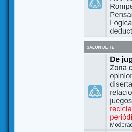
Rompe
Pensam
Lógic
deduct
SALÓN DE TE
De ju
Zona d
opinio
disert
relaci
juego
recicl
periód
Modera