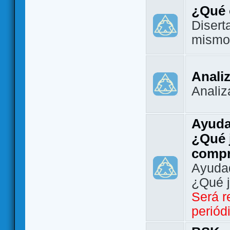
¿Qué 
Disert
mismo
Analiz
Analiz
Ayuda
¿Qué 
comp
Ayudad
¿Qué 
Será r
periód