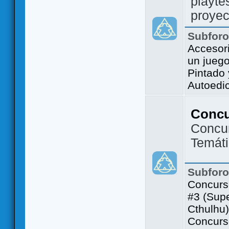
playte
proyec
Subfor
Accesor
un jueg
Pintado
Autoedi
Conc
Concu
Temát
Subfor
Concurs
#3 (Sup
Cthulhu)
Concurs