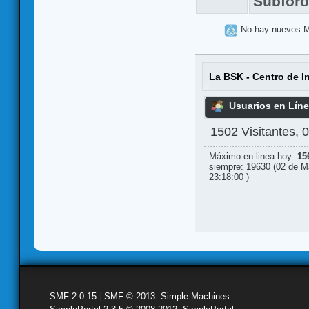
Subfor
No hay nuevos 
La BSK - Centro de I
Usuarios en Lín
1502 Visitantes, 
Máximo en linea hoy:
15
siempre: 19630 (02 de M
23:18:00 )
SMF 2.0.15
|
SMF © 2013
,
Simple Machines