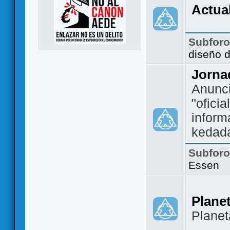
Actua
Subfor
diseño 
Jorna
Anunc
"ofici
inform
kedad
Subfor
Essen
Plane
Plane