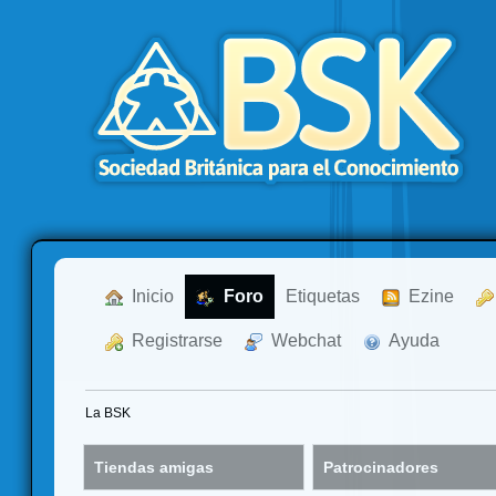
  Inicio
  Foro
Etiquetas
  Ezine
  Registrarse
  Webchat
  Ayuda
La BSK
Tiendas amigas
Patrocinadores