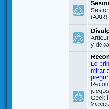
Sesio
Sesion
(AAR)
Divul
Artícu
y deba
Reco
Lo pri
mirar 
pregun
Recom
juegos
Geekli
Modera