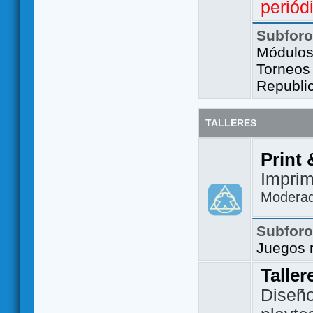
periód
Subfor
Módulos 
Torneos
Republi
TALLERES
Print 
Imprim
Modera
Subfor
Juegos 
Taller
Diseño