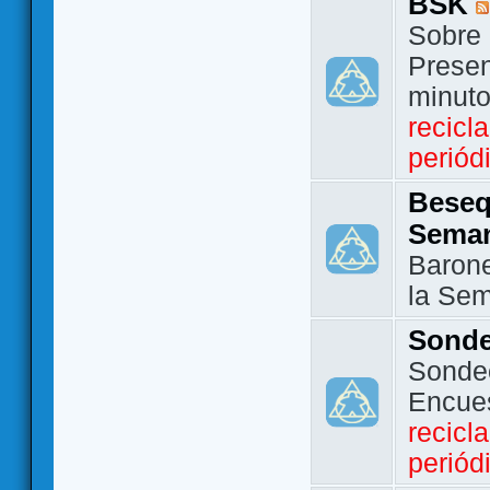
BSK
Sobre 
Presen
minut
recicl
periód
Beseq
Sema
Barone
la Se
Sond
Sondeo
Encue
recicl
periód