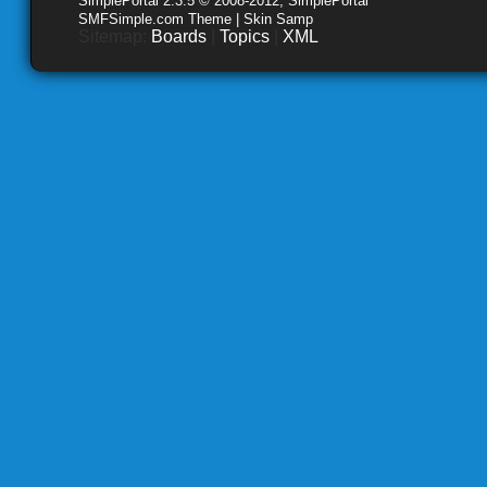
SimplePortal 2.3.5 © 2008-2012, SimplePortal
SMFSimple.com Theme | Skin Samp
Sitemap:
Boards
|
Topics
|
XML