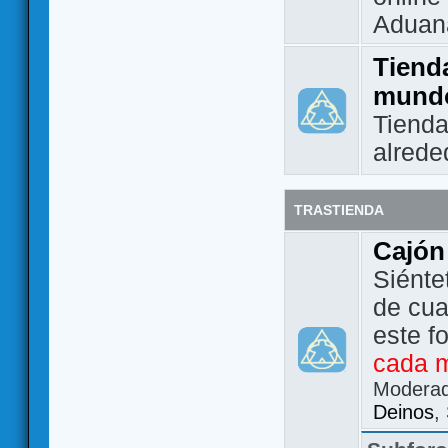
Aduan
Tienda
mund
Tienda
alrede
TRASTIENDA
Cajón
Siénte
de cua
este f
cada 
Modera
Deinos
,