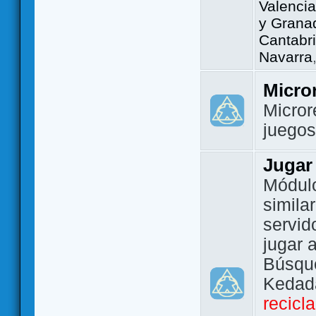
Valencia
y Grana
Cantabri
Navarra
Micro
Micror
juego
Jugar
Módulo
simila
servid
jugar 
Búsque
Kedada
recicl