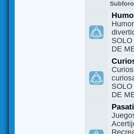
Subfor
Humo
Humor 
divert
SOLO
DE M
Curio
Curios
curios
SOLO
DE M
Pasat
Juegos
Acerti
Recrea