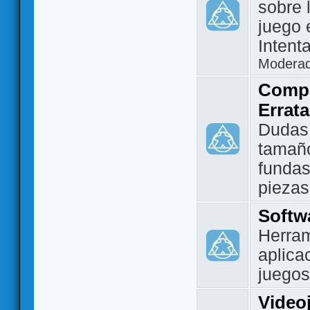
sobre 
juego 
Intent
Modera
Compo
Errat
Dudas
tamañ
fundas
piezas
Softw
Herram
aplica
juegos
Video