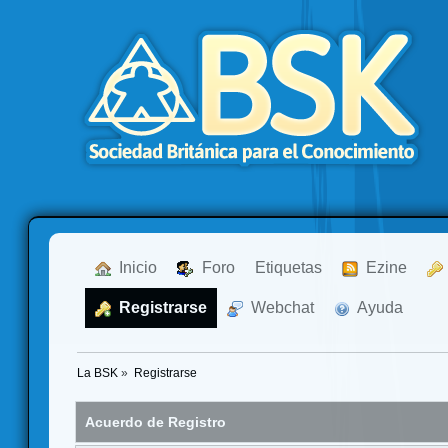
  Inicio
  Foro
Etiquetas
  Ezine
  Registrarse
  Webchat
  Ayuda
La BSK
»
Registrarse
Acuerdo de Registro