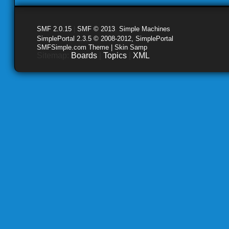
SMF 2.0.15
|
SMF © 2013
,
Simple Machines
SimplePortal 2.3.5 © 2008-2012, SimplePortal
SMFSimple.com Theme | Skin Samp
Sitemap:
Boards
|
Topics
|
XML