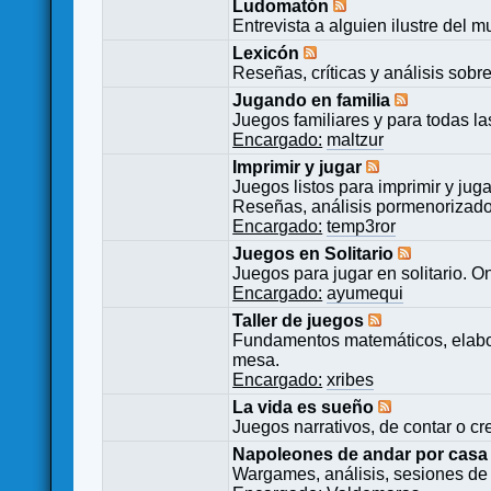
Ludomatón
Entrevista a alguien ilustre del 
Lexicón
Reseñas, críticas y análisis sobr
Jugando en familia
Juegos familiares y para todas l
Encargado:
maltzur
Imprimir y jugar
Juegos listos para imprimir y juga
Reseñas, análisis pormenorizado
Encargado:
temp3ror
Juegos en Solitario
Juegos para jugar en solitario. O
Encargado:
ayumequi
Taller de juegos
Fundamentos matemáticos, elabor
mesa.
Encargado:
xribes
La vida es sueño
Juegos narrativos, de contar o cre
Napoleones de andar por casa
Wargames, análisis, sesiones de 