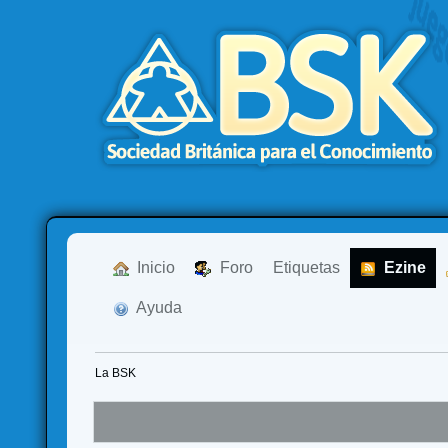
  Inicio
  Foro
Etiquetas
  Ezine
  Ayuda
La BSK