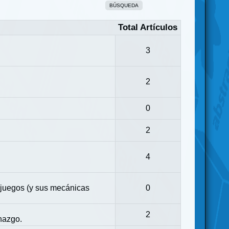
BÚSQUEDA
Total Artículos
3
2
0
2
4
 juegos (y sus mecánicas
0
2
nazgo.