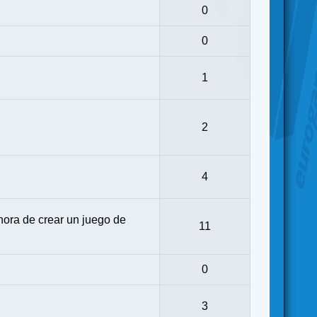
0
0
1
2
4
ora de crear un juego de
11
0
3