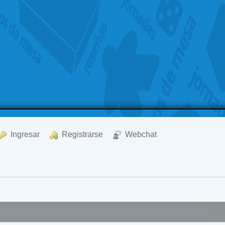
  Ingresar
  Registrarse
  Webchat