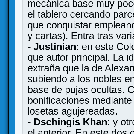
mecánica base muy poco 
el tablero cercando parc
que conquistar emplean
y cartas). Entra tras vari
-
Justinian
: en este Col
que autor principal. La 
extraña que la de Alexa
subiendo a los nobles en
base de pujas ocultas. C
bonificaciones mediante
losetas agujereadas.
-
Dschingis Khan
: y ot
el anterior. En este do