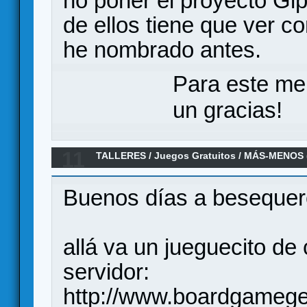
no poner el proyecto Gi
de ellos tiene que ver c
he nombrado antes.
Para este me
un gracias!
11
TALLERES
/
Juegos Gratuitos
/
MÁS-MENOS (
Buenos días a besequero
allá va un jueguecito de 
servidor:
http://www.boardgameg