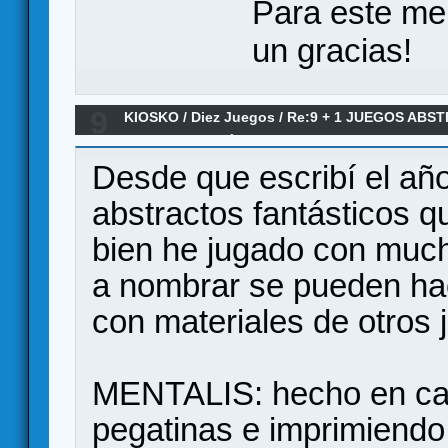
Para este me
un gracias!
9
KIOSKO
/
Diez Juegos
/
Re:9 + 1 JUEGOS ABS
MUNDO DEBERÍA JUGAR
Desde que escribí el añ
abstractos fantásticos q
bien he jugado con much
a nombrar se pueden hac
con materiales de otros 
MENTALIS: hecho en cas
pegatinas e imprimiendo 