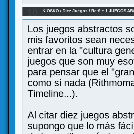
10
KIOSKO
/
Diez Juegos
/
Re:9 + 1 JUEGOS A
MUNDO DEBERÍA JUGAR
Los juegos abstractos s
mis favoritos sean nece
entrar en la "cultura gen
juegos que son muy esot
para pensar que el "gran 
como si nada (Rithmomac
Timeline...).
Al citar diez juegos abs
supongo que lo más fácil