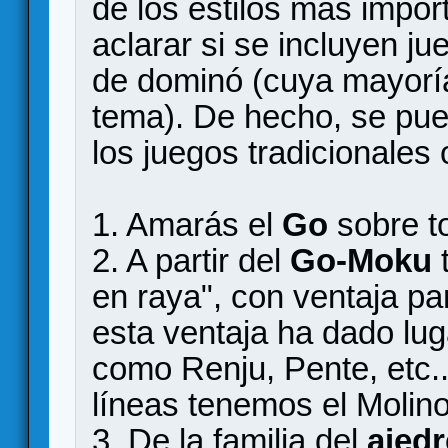
de los estilos más impo
aclarar si se incluyen j
de dominó (cuya mayorí
tema). De hecho, se pue
los juegos tradicionales 
1. Amarás el
Go
sobre t
2. A partir del
Go-Moku
t
en raya", con ventaja par
esta ventaja ha dado lu
como Renju, Pente, etc..
líneas tenemos el Molino
3. De la familia del
ajedr