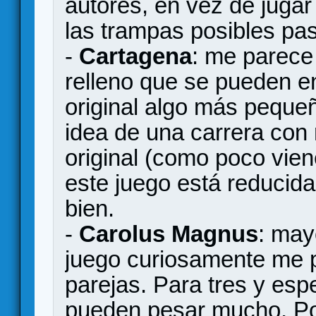
autores, en vez de jugar
las trampas posibles pa
-
Cartagena
: me parece
relleno que se pueden en
original algo más pequeñ
idea de una carrera con
original (como poco vie
este juego está reducid
bien.
-
Carolus Magnus
: may
juego curiosamente me p
parejas. Para tres y es
pueden pesar mucho. Por