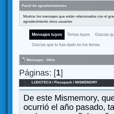
Panel de agradecimientos
Mostrar los mensajes que están relacionados con el gra
agradecimiento otros usuarios.
Mensajes tuyos
Temas tuyos
Gracias q
Gracias que tu has dado en los temas
Mensajes - Ottia
Páginas: [
1
]
1
LUDOTECA
/
Piecepack
/
MISMEMORY
De este Mismemory, que
ocurrió el año pasado, 