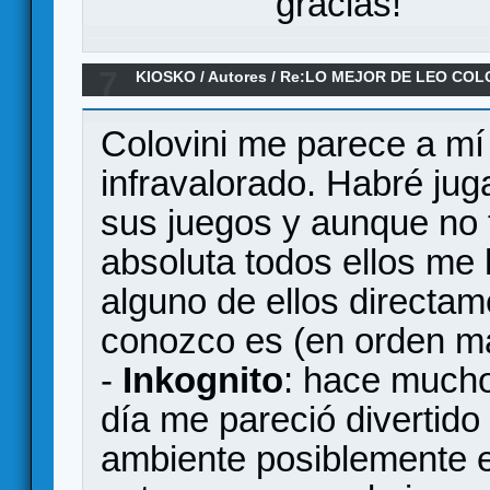
gracias!
7
KIOSKO
/
Autores
/
Re:LO MEJOR DE LEO COLO
Colovini me parece a mí
infravalorado. Habré ju
sus juegos y aunque no
absoluta todos ellos me 
alguno de ellos directam
conozco es (en orden m
-
Inkognito
: hace mucho
día me pareció divertido
ambiente posiblemente er