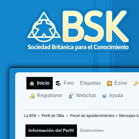
  Inicio
  Foro
Etiquetas
  Ezine
  Registrarse
  Webchat
  Ayuda
La BSK
»
Perfil de Ottia 
»
Panel de agradecimientos
»
Mensajes t
Información del Perfil
Distinciones