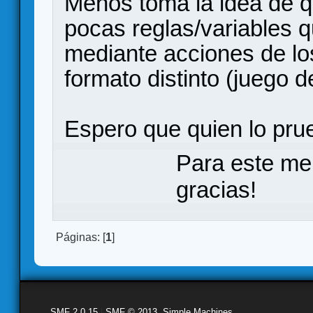
Menos toma la idea de 
pocas reglas/variables 
mediante acciones de lo
formato distinto (juego d
Espero que quien lo prue
Para este me
gracias!
Páginas: [
1
]
SMF 2.0.15
|
SMF © 2013
,
Simple Machines