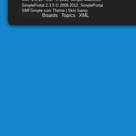
SimplePortal 2.3.5 © 2008-2012, SimplePortal
SMFSimple.com Theme | Skin Samp
Sitemap:
Boards
|
Topics
|
XML