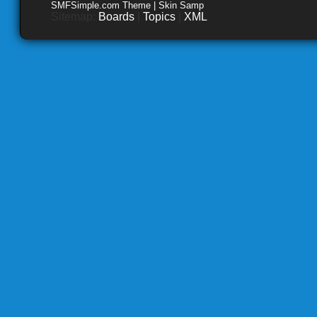
SMFSimple.com Theme | Skin Samp
Sitemap:
Boards
|
Topics
|
XML