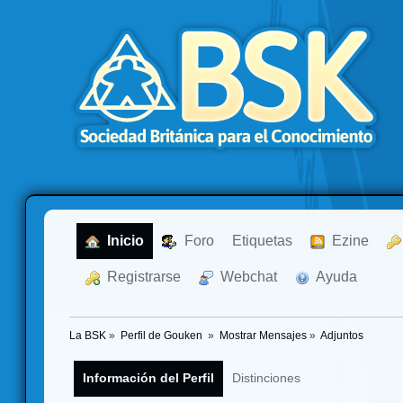
  Inicio
  Foro
Etiquetas
  Ezine
  Registrarse
  Webchat
  Ayuda
La BSK
»
Perfil de Gouken 
»
Mostrar Mensajes
»
Adjuntos
Información del Perfil
Distinciones