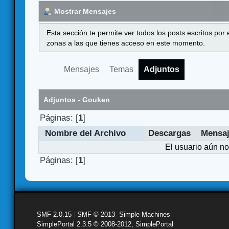
Mostrar Mensajes
Esta sección te permite ver todos los posts escritos por
zonas a las que tienes acceso en este momento.
Mensajes
Temas
Adjuntos
Adjuntos - Gouken
Páginas: [
1
]
Nombre del Archivo
Descargas
Mensa
El usuario aún no
Páginas: [
1
]
SMF 2.0.15
|
SMF © 2013
,
Simple Machines
SimplePortal 2.3.5 © 2008-2012, SimplePortal