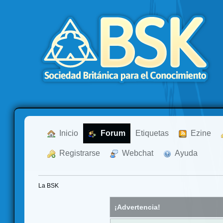
  Inicio
  Forum
Etiquetas
  Ezine
  Registrarse
  Webchat
  Ayuda
La BSK
¡Advertencia!