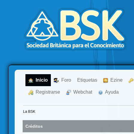
  Inicio
  Foro
Etiquetas
  Ezine
  Registrarse
  Webchat
  Ayuda
La BSK
Créditos