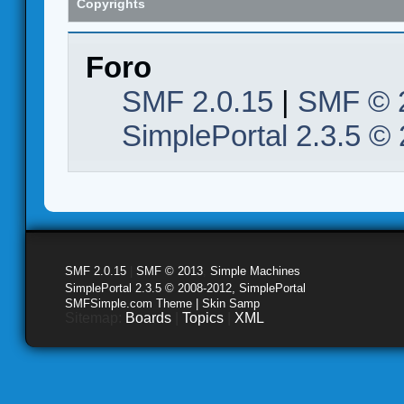
Copyrights
Foro
SMF 2.0.15
|
SMF © 
SimplePortal 2.3.5 ©
SMF 2.0.15
|
SMF © 2013
,
Simple Machines
SimplePortal 2.3.5 © 2008-2012, SimplePortal
SMFSimple.com Theme | Skin Samp
Sitemap:
Boards
|
Topics
|
XML