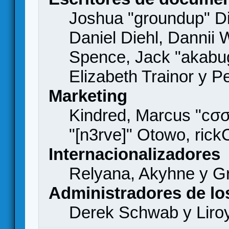
Joshua "groundup" Di
Daniel Diehl, Dannii 
Spence, Jack "akabu
Elizabeth Trainor y 
Marketing
Kindred, Marcus "cσσ
"[n3rve]" Otowo, rick
Internacionalizadores
Relyana, Akyhne y G
Administradores de lo
Derek Schwab y Liro