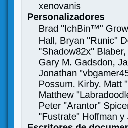
xenovanis
Personalizadores
Brad "IchBin™" Gro
Hall, Bryan "Runic" D
"Shadow82x" Blaber, 
Gary M. Gadsdon, Jas
Jonathan "vbgamer45" 
Possum, Kirby, Matt
Matthew "Labradoodle
Peter "Arantor" Spice
"Fustrate" Hoffman y
Escritores de docume