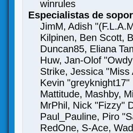
winrules
Especialistas de sopor
JimM, Adish "(F.L.A.M
Kilpinen, Ben Scott,
Duncan85, Eliana Tame
Huw, Jan-Olof "Owdy"
Strike, Jessica "Mis
Kevin "greyknight17" H
Mattitude, Mashby, Mic
MrPhil, Nick "Fizzy" 
Paul_Pauline, Piro "S
RedOne, S-Ace, Wad