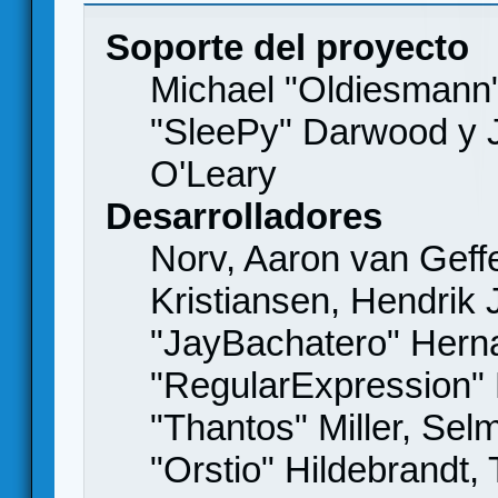
Soporte del proyecto
Michael "Oldiesmann
"SleePy" Darwood y J
O'Leary
Desarrolladores
Norv, Aaron van Geffe
Kristiansen, Hendrik
"JayBachatero" Hern
"RegularExpression"
"Thantos" Miller, Se
"Orstio" Hildebrandt,