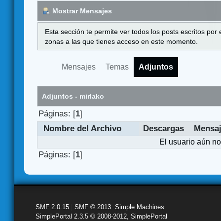
Mostrar Mensajes
Esta sección te permite ver todos los posts escritos por
zonas a las que tienes acceso en este momento.
Mensajes
Temas
Adjuntos
Adjuntos - mirlako
Páginas: [
1
]
Nombre del Archivo
Descargas
Mensa
El usuario aún no
Páginas: [
1
]
SMF 2.0.15
|
SMF © 2013
,
Simple Machines
SimplePortal 2.3.5 © 2008-2012, SimplePortal