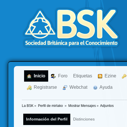
  Inicio
  Foro
Etiquetas
  Ezine
  Registrarse
  Webchat
  Ayuda
La BSK
»
Perfil de mirlako 
»
Mostrar Mensajes
»
Adjuntos
Información del Perfil
Distinciones