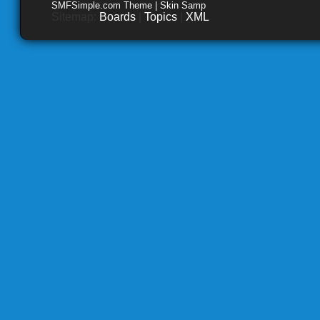
SMFSimple.com Theme | Skin Samp
Sitemap:
Boards
|
Topics
|
XML