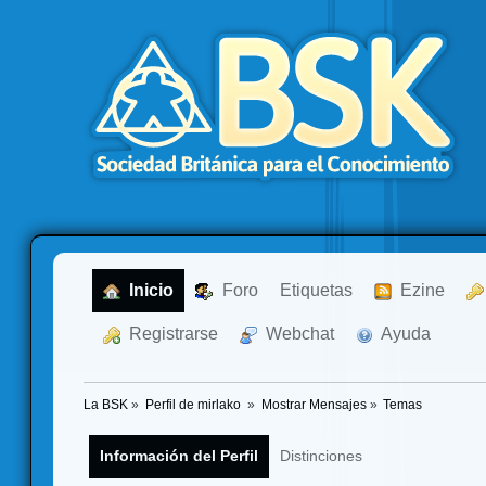
  Inicio
  Foro
Etiquetas
  Ezine
  Registrarse
  Webchat
  Ayuda
La BSK
»
Perfil de mirlako 
»
Mostrar Mensajes
»
Temas
Información del Perfil
Distinciones