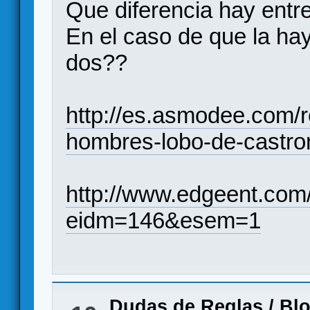
Que diferencia hay entr
En el caso de que la ha
dos??
http://es.asmodee.com/r
hombres-lobo-de-castro
http://www.edgeent.com
eidm=146&esem=1
Dudas de Reglas
/
Bl