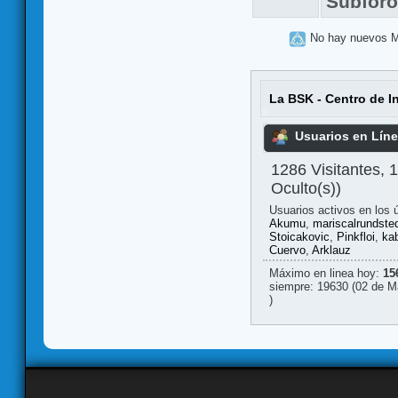
Subfor
No hay nuevos 
La BSK - Centro de I
Usuarios en Lín
1286 Visitantes, 
Oculto(s))
Usuarios activos en los 
Akumu
,
mariscalrundste
Stoicakovic
,
Pinkfloi
,
kab
Cuervo
,
Arklauz
Máximo en linea hoy:
15
siempre: 19630 (02 de M
)