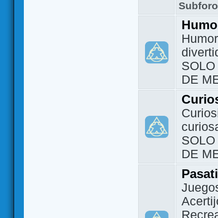
Subfor
Humo
Humor 
divert
SOLO
DE M
Curio
Curios
curios
SOLO
DE M
Pasat
Juegos
Acerti
Recrea