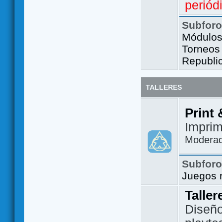
periód
Subfor
Módulos 
Torneos
Republi
TALLERES
Print 
Imprim
Modera
Subfor
Juegos 
Taller
Diseño