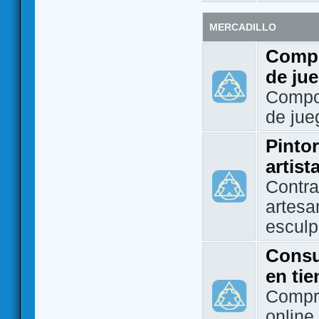
MERCADILLO
Compo
de ju
Compo
de jue
Pintor
artist
Contra
artesa
esculp
Consu
en ti
Compra
online 