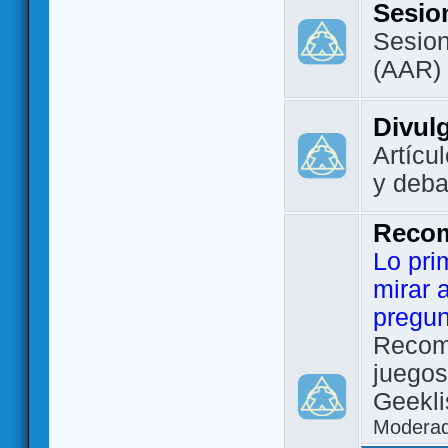
Sesio
Sesion
(AAR)
Divul
Artícu
y deba
Reco
Lo pri
mirar 
pregun
Recom
juegos
Geekli
Modera