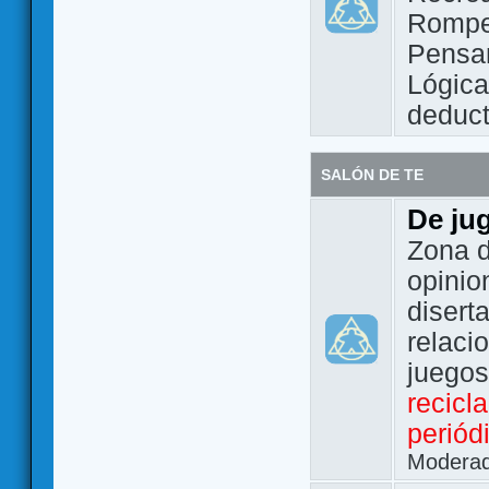
Rompe
Pensam
Lógic
deduct
SALÓN DE TE
De ju
Zona d
opinio
disert
relaci
juego
recicl
periód
Modera