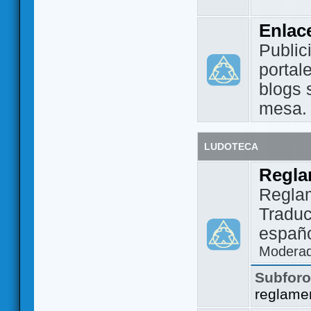
Enlac
Public
portal
blogs 
mesa.
LUDOTECA
Regla
Regla
Traduc
españo
Modera
Subfor
reglame