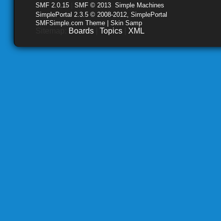
SMF 2.0.15
|
SMF © 2013
,
Simple Machines
SimplePortal 2.3.5 © 2008-2012, SimplePortal
SMFSimple.com Theme | Skin Samp
Sitemap:
Boards
|
Topics
|
XML