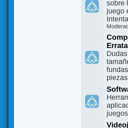
sobre 
juego 
Intent
Modera
Compo
Errat
Dudas
tamañ
fundas
piezas
Softw
Herram
aplica
juegos
Video