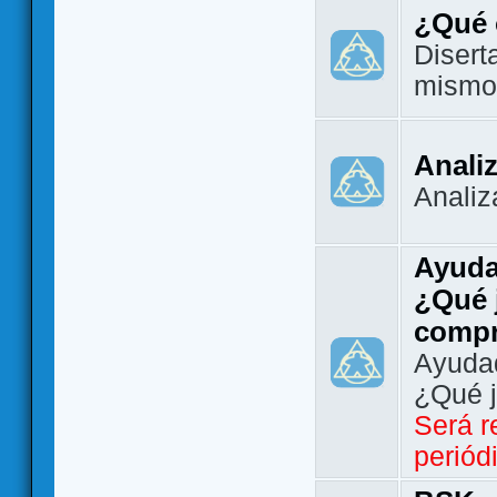
¿Qué 
Disert
mismo
Analiz
Analiz
Ayuda
¿Qué 
comp
Ayudad
¿Qué 
Será r
periód