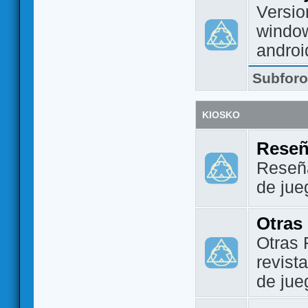
Versio
window
androi
Subfor
KIOSKO
Reseñ
Reseña
de jue
Otras
Otras 
revist
de jue