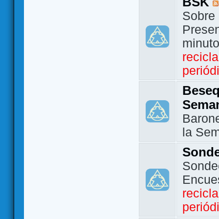
BSK
Sobre 
Presen
minut
recicl
periód
Beseq
Sema
Barone
la Se
Sond
Sondeo
Encue
recicl
periód