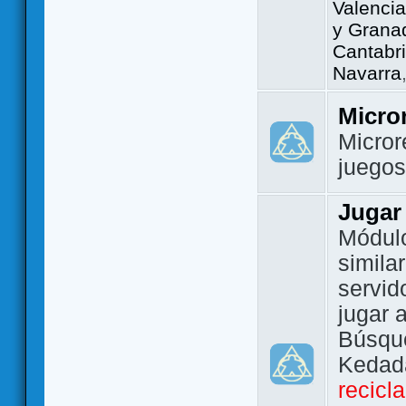
Valencia
y Grana
Cantabri
Navarra
Micro
Micror
juego
Jugar
Módulo
simila
servid
jugar 
Búsque
Kedada
recicl