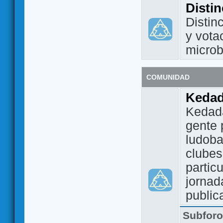
Disti
Distin
y vota
micro
COMUNIDAD
Keda
Kedada
gente 
ludoba
clubes
partic
jornad
public
Subfor