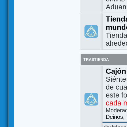
Aduan
Tienda
mund
Tienda
alrede
TRASTIENDA
Cajón
Siénte
de cua
este f
cada 
Modera
Deinos
,