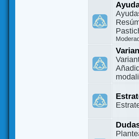
Ayuda
Ayuda
Resúm
Pastic
Modera
Varia
Varian
Añadi
modal
Estra
Estrat
Dudas
Plante