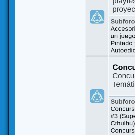
playte
proyec
Subfor
Accesor
un jueg
Pintado
Autoedi
Conc
Concu
Temát
Subfor
Concurs
#3 (Sup
Cthulhu)
Concurs