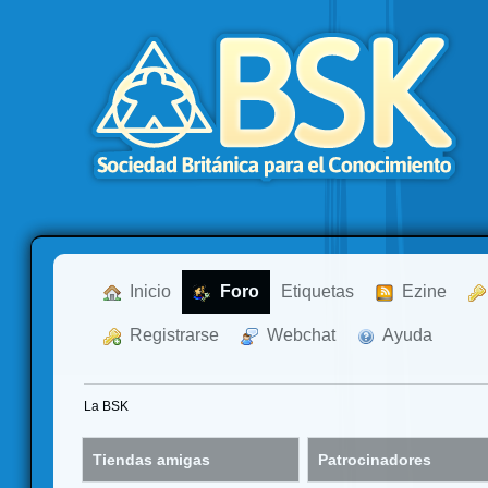
  Inicio
  Foro
Etiquetas
  Ezine
  Registrarse
  Webchat
  Ayuda
La BSK
Tiendas amigas
Patrocinadores