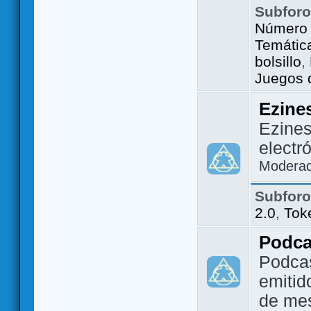
Subfor
Número 
Temátic
bolsillo
,
Juegos d
Ezine
Ezines
electr
Modera
Subfor
2.0
,
Tok
Podca
Podca
emitid
de me