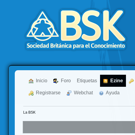
  Inicio
  Foro
Etiquetas
  Ezine
  Registrarse
  Webchat
  Ayuda
La BSK