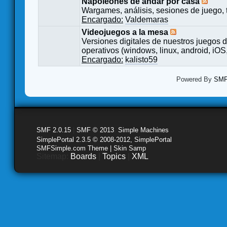
Napoleones de andar por casa
Wargames, análisis, sesiones de juego, 
Encargado:
Valdemaras
Videojuegos a la mesa
Versiones digitales de nuestros juegos d
operativos (windows, linux, android, iOS,
Encargado:
kalisto59
Powered By
SMF 
SMF 2.0.15
|
SMF © 2013
,
Simple Machines
SimplePortal 2.3.5 © 2008-2012, SimplePortal
SMFSimple.com Theme | Skin Samp
Sitemap:
Boards
|
Topics
|
XML