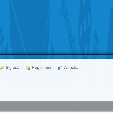
  Ingresar
  Registrarse
  Webchat