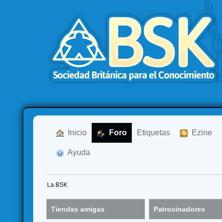
  Inicio
  Foro
Etiquetas
  Ezine
  Ayuda
La BSK
Tiendas amigas
Patrocinadores