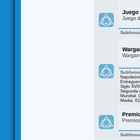
Juego
Juego d
Subforo
Warga
Wargame
Subforo
Napoleón
Entreguer
Siglo XVII
Segunda m
Mundial
,
Media
,
01
Premi
Premio
Subforo