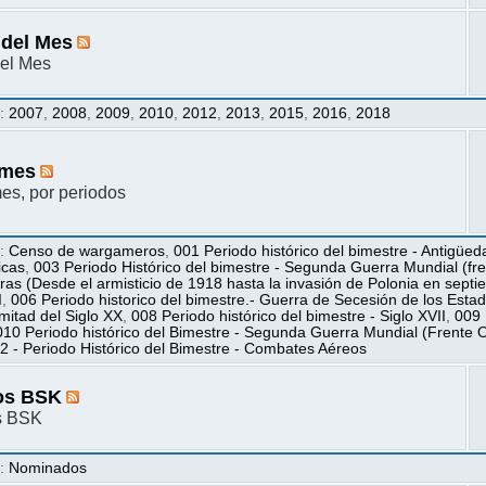
 del Mes
el Mes
s
:
2007
,
2008
,
2009
,
2010
,
2012
,
2013
,
2015
,
2016
,
2018
mes
s, por periodos
s
:
Censo de wargameros
,
001 Periodo histórico del bimestre - Antigüed
icas
,
003 Periodo Histórico del bimestre - Segunda Guerra Mundial (fren
ras (Desde el armisticio de 1918 hasta la invasión de Polonia en sept
I
,
006 Periodo historico del bimestre.- Guerra de Secesión de los Esta
itad del Siglo XX
,
008 Periodo histórico del bimestre - Siglo XVII
,
009 
010 Periodo histórico del Bimestre - Segunda Guerra Mundial (Frente O
2 - Periodo Histórico del Bimestre - Combates Aéreos
os BSK
s BSK
s
:
Nominados