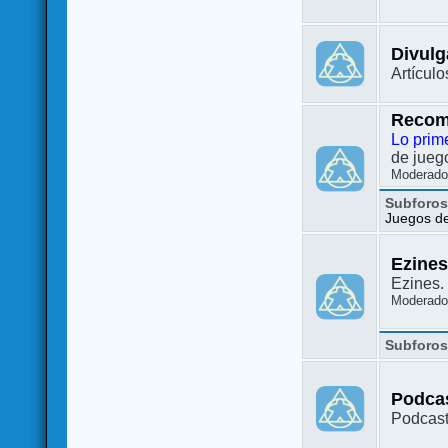
Divulg
Artículo
Recom
Lo prim
de juego
Moderado
Subforo
Juegos de 
Ezine
Ezines. 
Moderado
Subforo
Podca
Podcast