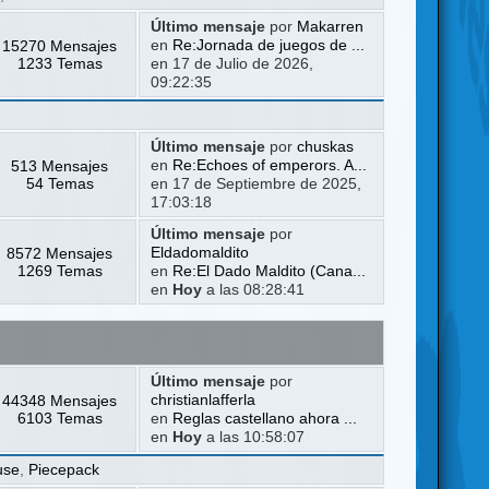
Último mensaje
por
Makarren
15270 Mensajes
en
Re:Jornada de juegos de ...
1233 Temas
en 17 de Julio de 2026,
09:22:35
Último mensaje
por
chuskas
513 Mensajes
en
Re:Echoes of emperors. A...
54 Temas
en 17 de Septiembre de 2025,
17:03:18
Último mensaje
por
8572 Mensajes
Eldadomaldito
1269 Temas
en
Re:El Dado Maldito (Cana...
en
Hoy
a las 08:28:41
Último mensaje
por
44348 Mensajes
christianlafferla
6103 Temas
en
Reglas castellano ahora ...
en
Hoy
a las 10:58:07
use
,
Piecepack