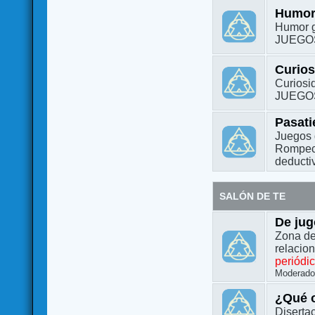
Humo
Humor g
JUEGO
Curio
Curiosi
JUEGO
Pasat
Juegos 
Rompeca
deductiv
SALÓN DE TE
De jug
Zona de
relacio
periódi
Moderado
¿Qué o
Diserta