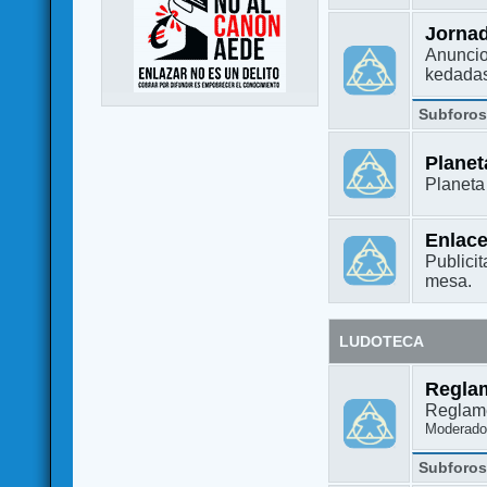
Jorna
Anuncio
kedada
Subforo
Plane
Planet
Enlac
Publicit
mesa.
LUDOTECA
Regla
Reglame
Moderado
Subforo