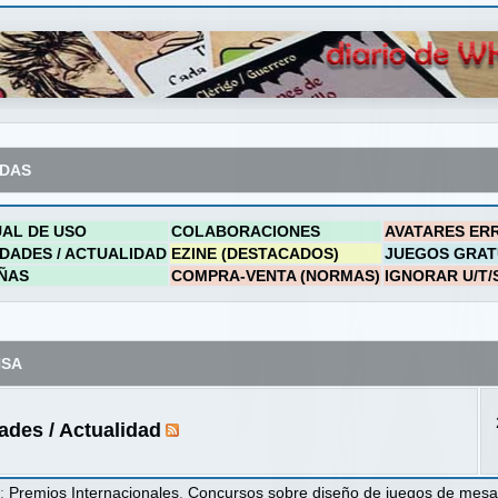
ADAS
AL DE USO
COLABORACIONES
AVATARES ER
DADES / ACTUALIDAD
EZINE (DESTACADOS)
JUEGOS GRAT
ÑAS
COMPRA-VENTA (NORMAS)
IGNORAR U/T/
NSA
des / Actualidad
s
:
Premios Internacionales
,
Concursos sobre diseño de juegos de mes