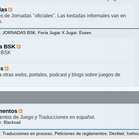
das
s de Jornadas "oficiales". Las kedadas informales van en
s.
s
:
JORNADAS BSK
,
Feria Jugar X Jugar
,
Essen
ta BSK
a BSK
es
a otras webs, portales, podcast y blogs sobre juegos de
mentos
ntos de Juego y Traducciones en español.
r:
Blacksad
s
:
Traducciones en proceso
,
Peticiones de reglamentos
,
Decktet
,
Iceho