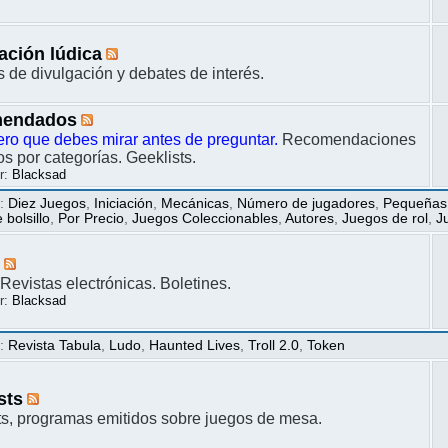
ación lúdica
s de divulgación y debates de interés.
endados
ero que debes mirar antes de preguntar.
Recomendaciones
s por categorías. Geeklists.
r:
Blacksad
s
:
Diez Juegos
,
Iniciación
,
Mecánicas
,
Número de jugadores
,
Pequeñas
bolsillo
,
Por Precio
,
Juegos Coleccionables
,
Autores
,
Juegos de rol
,
J
s
Revistas electrónicas. Boletines.
r:
Blacksad
s
:
Revista Tabula
,
Ludo
,
Haunted Lives
,
Troll 2.0
,
Token
sts
s, programas emitidos sobre juegos de mesa.