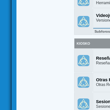
Herrami
Video
Versione
Subforo
KIOSKO
Reseña
Reseñas
Otras
Otras Re
Sesion
Sesione