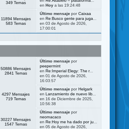
en
Re:Altabelo – plataforma...
349 Temas
en
Hoy
a las 19:24:48
Último mensaje
por
Caixaa
11894 Mensajes
en
Re:Busco gente para juga...
583 Temas
en 03 de Agosto de 2026,
17:00:01
Último mensaje
por
peepermint
50886 Mensajes
en
Re:Imperial Elegy: The r...
2841 Temas
en 01 de Agosto de 2026,
16:03:57
Último mensaje
por
Helgark
4297 Mensajes
en
Lanzamiento de nuevo lib...
719 Temas
en 16 de Diciembre de 2025,
10:56:38
Último mensaje
por
neomacaco
30227 Mensajes
en
Re:Hoy me ha dado por ju...
1547 Temas
en 05 de Agosto de 2026,