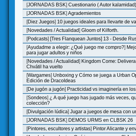
[
JORNADAS BSK
]
Cuestionario ( Autor kalamidad
[
JORNADAS BSK
]
Agrademientos
[
Diez Juegos
]
10 juegos ideales para llevarte de 
[
Novedades / Actualidad
]
Gloom of Kilforth.
[
Podcasts
]
[Tres Flanquean Juntos] 13 - Desde Ru
[
Ayudadme a elegir: ¿Qué juego me compro?
]
Mejo
para jugar adultos y niños
[
Novedades / Actualidad
]
Kingdom Come: Delivera
Chvátil ha vuelto
[
Wargames
]
Unboxing y Cómo se juega a Urban Op
Edición de DracoIdeas
[
De jugón a jugón
]
Practicidad vs imaginería en lo
[
Sondeos
]
¿ A qué juego has jugado más veces, qu
colección?
[
Divulgación lúdica
]
Jugar a juegos de mesa con u
[
JORNADAS BSK
]
DEMOS URMS en CLBSK 26
[
Pintores, escultores y artistas
]
Pintor Alicante y en