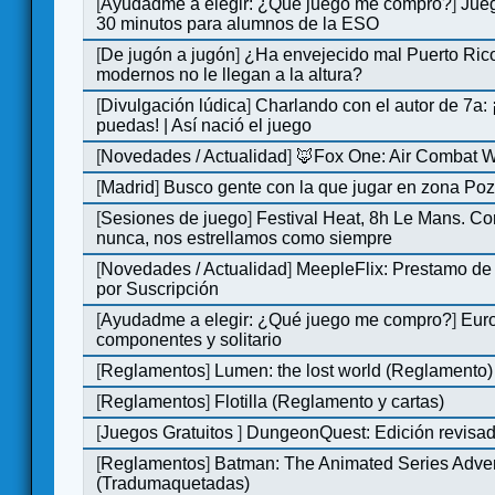
[
Ayudadme a elegir: ¿Qué juego me compro?
]
Jue
30 minutos para alumnos de la ESO
[
De jugón a jugón
]
¿Ha envejecido mal Puerto Rico
modernos no le llegan a la altura?
[
Divulgación lúdica
]
Charlando con el autor de 7a:
puedas! | Así nació el juego
[
Novedades / Actualidad
]
🦊Fox One: Air Combat 
[
Madrid
]
Busco gente con la que jugar en zona Po
[
Sesiones de juego
]
Festival Heat, 8h Le Mans. C
nunca, nos estrellamos como siempre
[
Novedades / Actualidad
]
MeepleFlix: Prestamo de
por Suscripción
[
Ayudadme a elegir: ¿Qué juego me compro?
]
Eur
componentes y solitario
[
Reglamentos
]
Lumen: the lost world (Reglamento)
[
Reglamentos
]
Flotilla (Reglamento y cartas)
[
Juegos Gratuitos
]
DungeonQuest: Edición revisad
[
Reglamentos
]
Batman: The Animated Series Adve
(Tradumaquetadas)