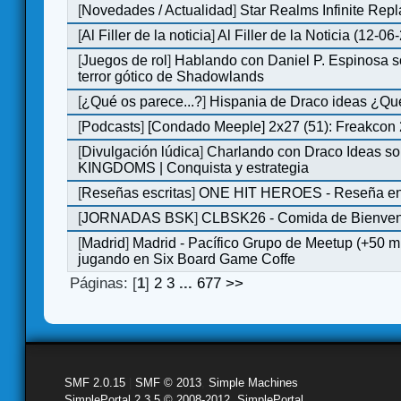
[
Novedades / Actualidad
]
Star Realms Infinite Repl
[
Al Filler de la noticia
]
Al Filler de la Noticia (12-06
[
Juegos de rol
]
Hablando con Daniel P. Espinosa s
terror gótico de Shadowlands
[
¿Qué os parece...?
]
Hispania de Draco ideas ¿Qu
[
Podcasts
]
[Condado Meeple] 2x27 (51): Freakcon
[
Divulgación lúdica
]
Charlando con Draco Ideas s
KINGDOMS | Conquista y estrategia
[
Reseñas escritas
]
ONE HIT HEROES - Reseña en 
[
JORNADAS BSK
]
CLBSK26 - Comida de Bienve
[
Madrid
]
Madrid - Pacífico Grupo de Meetup (+50 
jugando en Six Board Game Coffe
Páginas: [
1
]
2
3
...
677
>>
SMF 2.0.15
|
SMF © 2013
,
Simple Machines
SimplePortal 2.3.5 © 2008-2012, SimplePortal