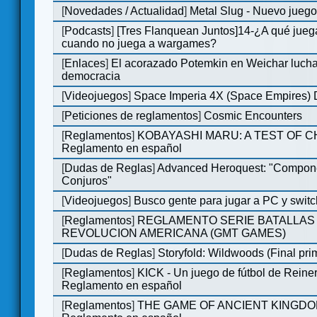
[
Novedades / Actualidad
]
Metal Slug - Nuevo jueg
[
Podcasts
]
[Tres Flanquean Juntos]14-¿A qué jue
cuando no juega a wargames?
[
Enlaces
]
El acorazado Potemkin en Weichar lucha
democracia
[
Videojuegos
]
Space Imperia 4X (Space Empires) D
[
Peticiones de reglamentos
]
Cosmic Encounters
[
Reglamentos
]
KOBAYASHI MARU: A TEST OF 
Reglamento en español
[
Dudas de Reglas
]
Advanced Heroquest: "Compon
Conjuros"
[
Videojuegos
]
Busco gente para jugar a PC y switc
[
Reglamentos
]
REGLAMENTO SERIE BATALLAS 
REVOLUCION AMERICANA (GMT GAMES)
[
Dudas de Reglas
]
Storyfold: Wildwoods (Final prim
[
Reglamentos
]
KICK - Un juego de fútbol de Reiner
Reglamento en español
[
Reglamentos
]
THE GAME OF ANCIENT KINGDO