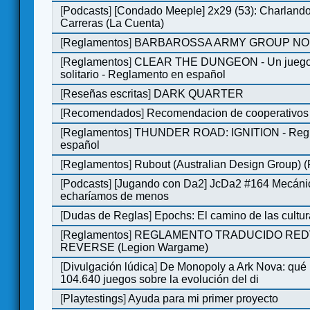
[
Podcasts
]
[Condado Meeple] 2x29 (53): Charlando
Carreras (La Cuenta)
[
Reglamentos
]
BARBAROSSA ARMY GROUP NO
[
Reglamentos
]
CLEAR THE DUNGEON - Un juego 
solitario - Reglamento en español
[
Reseñas escritas
]
DARK QUARTER
[
Recomendados
]
Recomendacion de cooperativos 
[
Reglamentos
]
THUNDER ROAD: IGNITION - Regl
español
[
Reglamentos
]
Rubout (Australian Design Group) 
[
Podcasts
]
[Jugando con Da2] JcDa2 #164 Mecáni
echaríamos de menos
[
Dudas de Reglas
]
Epochs: El camino de las cultu
[
Reglamentos
]
REGLAMENTO TRADUCIDO RED
REVERSE (Legion Wargame)
[
Divulgación lúdica
]
De Monopoly a Ark Nova: qué
104.640 juegos sobre la evolución del di
[
Playtestings
]
Ayuda para mi primer proyecto