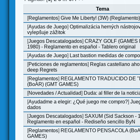
Tema
[
Reglamentos
]
Give Me Liberty! (3W) (Reglamento
[
Ayudas de Juego
]
Optimalizácia herných nástrojo
vylepšuje zážitok
[
Juegos Descatalogados
]
CRAZY GOLF (GAMES M
1980) - Reglamento en español - Tablero original
[
Ayudas de Juego
]
Last bastion medidas de comp
[
Peticiones de reglamentos
]
Reglas castellano aho
deep Regrets
[
Reglamentos
]
REGLAMENTO TRADUCIDO DE 
(BoAR) (GMT GAMES)
[
Novedades / Actualidad
]
Duda: al filler de la notici
[
Ayudadme a elegir: ¿Qué juego me compro?
]
Jueg
dados
[
Juegos Descatalogados
]
SAXUM (Sid Sackson - 
Reglamento en español - Rediseño sencillo ByN
[
Reglamentos
]
REGLAMENTO PENSACOLA (BoA
GAMES)