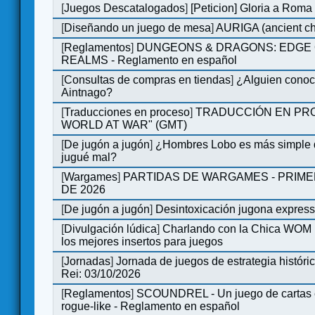
[
Juegos Descatalogados
]
[Peticion] Gloria a Roma
[
Diseñando un juego de mesa
]
AURIGA (ancient cha
[
Reglamentos
]
DUNGEONS & DRAGONS: EDGE 
REALMS - Reglamento en español
[
Consultas de compras en tiendas
]
¿Alguien conoce
Aintnago?
[
Traducciones en proceso
]
TRADUCCIÓN EN PRO
WORLD AT WAR" (GMT)
[
De jugón a jugón
]
¿Hombres Lobo es más simple q
jugué mal?
[
Wargames
]
PARTIDAS DE WARGAMES - PRIM
DE 2026
[
De jugón a jugón
]
Desintoxicación jugona expres
[
Divulgación lúdica
]
Charlando con la Chica WOM |
los mejores insertos para juegos
[
Jornadas
]
Jornada de juegos de estrategia históri
Rei: 03/10/2026
[
Reglamentos
]
SCOUNDREL - Un juego de cartas e
rogue-like - Reglamento en español