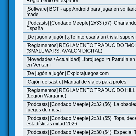
Reglamento en español
[
Software
]
BGT - app Android para jugar en solitari
made
[
Podcasts
]
[Condado Meeple] 2x33 (57): Charlan
España
[
De jugón a jugón
]
¿Te interesaría un trivial super
[
Reglamentos
]
REGLAMENTO TRADUCIDO "MO
(SMALL WARS: AVALON DIGITAL)
[
Novedades / Actualidad
]
Librojuego 📒 Patrulla en
en Verkami
[
De jugón a jugón
]
Explorajuegos.com
[
Cajón de sastre
]
Manual de viajes para profes
[
Reglamentos
]
REGLAMENTO TRADUCIDO HILL
(Legión Wargame)
[
Podcasts
]
[Condado Meeple] 2x32 (56): La obsole
juegos de mesa
[
Podcasts
]
[Condado Meeple] 2x31 (55): Tops, dec
estadísticas mitad 2026
[
Podcasts
]
[Condado Meeple] 2x30 (54): Especial