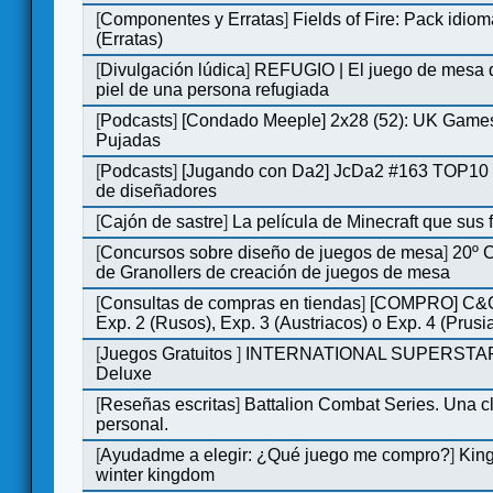
[
Componentes y Erratas
]
Fields of Fire: Pack id
(Erratas)
[
Divulgación lúdica
]
REFUGIO | El juego de mesa q
piel de una persona refugiada
[
Podcasts
]
[Condado Meeple] 2x28 (52): UK Games
Pujadas
[
Podcasts
]
[Jugando con Da2] JcDa2 #163 TOP10 
de diseñadores
[
Cajón de sastre
]
La película de Minecraft que sus 
[
Concursos sobre diseño de juegos de mesa
]
20º 
de Granollers de creación de juegos de mesa
[
Consultas de compras en tiendas
]
[COMPRO] C&C
Exp. 2 (Rusos), Exp. 3 (Austriacos) o Exp. 4 (Prusi
[
Juegos Gratuitos
]
INTERNATIONAL SUPERSTA
Deluxe
[
Reseñas escritas
]
Battalion Combat Series. Una cl
personal.
[
Ayudadme a elegir: ¿Qué juego me compro?
]
King
winter kingdom