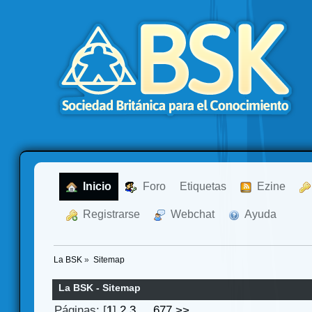
  Inicio
  Foro
Etiquetas
  Ezine
  Registrarse
  Webchat
  Ayuda
La BSK
»
Sitemap
La BSK - Sitemap
Páginas: [
1
]
2
3
...
677
>>