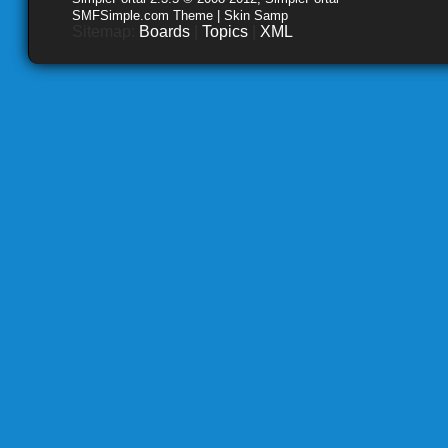
SMFSimple.com Theme | Skin Samp
Sitemap:
Boards
|
Topics
|
XML