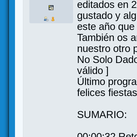
editados en 
gustado y al
este año que
También os a
nuestro otro 
No Solo Dado
válido ]
Último progr
felices fiestas
SUMARIO:
00:00:32 Ret