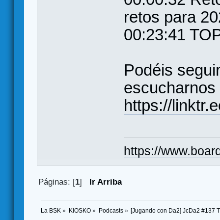
retos para 2
00:23:41 TO
Podéis seguir
escucharnos 
https://linkt
https://www.boar
Páginas: [
1
]
Ir Arriba
La BSK
»
KIOSKO
»
Podcasts
»
[Jugando con Da2] JcDa2 #137 