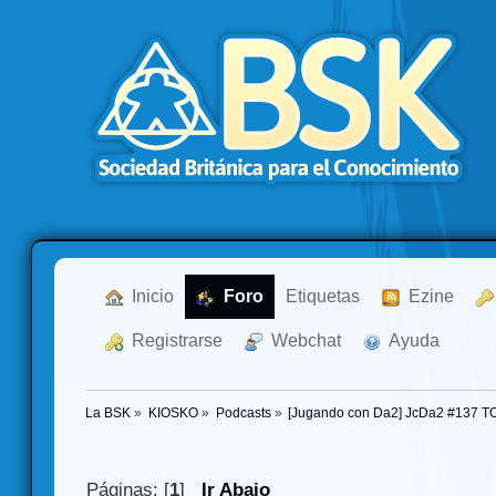
  Inicio
  Foro
Etiquetas
  Ezine
  Registrarse
  Webchat
  Ayuda
La BSK
»
KIOSKO
»
Podcasts
»
[Jugando con Da2] JcDa2 #137 T
Páginas: [
1
]
Ir Abajo