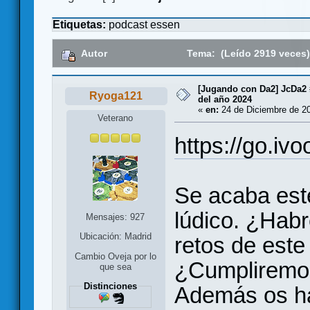
Etiquetas:
podcast
essen
Autor
Tema: (Leído 2919 veces
[Jugando con Da2] JcDa2
Ryoga121
del año 2024
«
en:
24 de Diciembre de 20
Veterano
https://go.iv
Se acaba est
lúdico. ¿Hab
Mensajes: 927
Ubicación: Madrid
retos de este
Cambio Oveja por lo
¿Cumpliremos
que sea
Distinciones
Además os ha