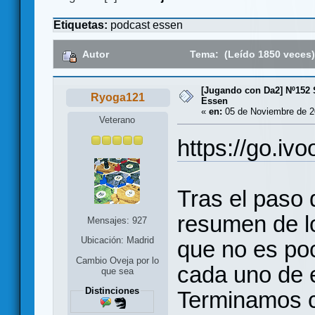
Etiquetas:
podcast
essen
Autor
Tema: (Leído 1850 veces
[Jugando con Da2] Nº152 
Ryoga121
Essen
«
en:
05 de Noviembre de 2
Veterano
https://go.iv
Tras el paso 
resumen de l
Mensajes: 927
Ubicación: Madrid
que no es po
Cambio Oveja por lo
cada uno de 
que sea
Distinciones
Terminamos c