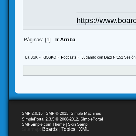
https://www.boar
Páginas: [
1
]
Ir Arriba
La BSK
»
KIOSKO
»
Podcasts
»
[Jugando con Da2] Nº152 Sesión
SMF 2.0.15
|
SMF © 2013
,
Simple Machines
SimplePortal 2.3.5 © 2008-2012, SimplePortal
SMFSimple.com Theme | Skin Samp
Sitemap:
Boards
|
Topics
|
XML