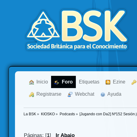
  Inicio
  Foro
Etiquetas
  Ezine
  Registrarse
  Webchat
  Ayuda
La BSK
»
KIOSKO
»
Podcasts
»
[Jugando con Da2] Nº152 Sesión 
Páginas: [
1
]
Ir Abajo