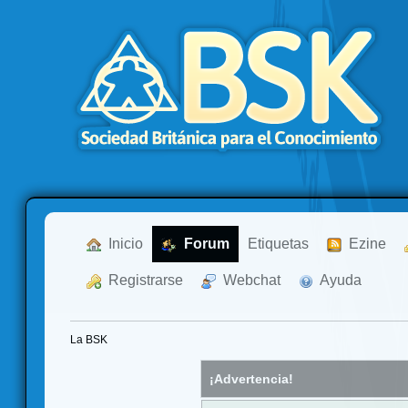
  Inicio
  Forum
Etiquetas
  Ezine
  Registrarse
  Webchat
  Ayuda
La BSK
¡Advertencia!