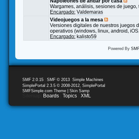
Napoleones de andar por casa
Wargames, análisis, sesiones de juego, 
Encargado:
Valdemaras
Videojuegos a la mesa
Versiones digitales de nuestros juegos d
operativos (windows, linux, android, iOS,
Encargado:
kalisto59
Powered By
SMF 
SMF 2.0.15
|
SMF © 2013
,
Simple Machines
SimplePortal 2.3.5 © 2008-2012, SimplePortal
SMFSimple.com Theme | Skin Samp
Sitemap:
Boards
|
Topics
|
XML