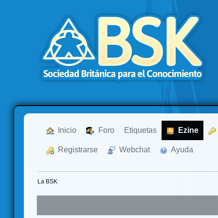
  Inicio
  Foro
Etiquetas
  Ezine
  Registrarse
  Webchat
  Ayuda
La BSK