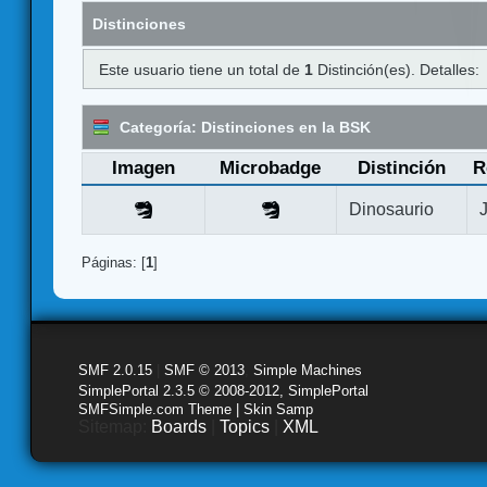
Distinciones
Este usuario tiene un total de
1
Distinción(es). Detalles:
Categoría: Distinciones en la BSK
Imagen
Microbadge
Distinción
R
Dinosaurio
Páginas: [
1
]
SMF 2.0.15
|
SMF © 2013
,
Simple Machines
SimplePortal 2.3.5 © 2008-2012, SimplePortal
SMFSimple.com Theme | Skin Samp
Sitemap:
Boards
|
Topics
|
XML