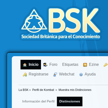
  Inicio
  Foro
Etiquetas
  Ezine
  Registrarse
  Webchat
  Ayuda
La BSK
»
Perfil de Kombat 
»
Muestra mis Distinciones
Información del Perfil
Distinciones