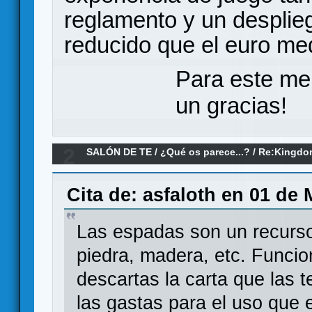
reglamento y un despli
reducido que el euro med
Para este me
un gracias!
2
SALÓN DE TE
/
¿Qué os parece...?
/
Re:Kingdo
Cita de: asfaloth en 01 de
Las espadas son un recurso
piedra, madera, etc. Funci
descartas la carta que las 
las gastas para el uso que 