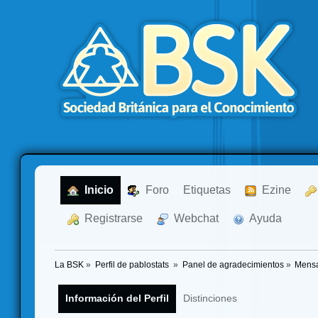
  Inicio
  Foro
Etiquetas
  Ezine
  Registrarse
  Webchat
  Ayuda
La BSK
»
Perfil de pablostats 
»
Panel de agradecimientos
»
Mensa
Información del Perfil
Distinciones