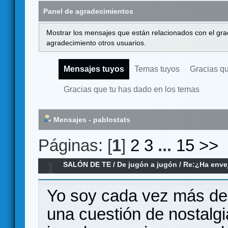
Panel de agradecimientos
Mostrar los mensajes que están relacionados con el gra
agradecimiento otros usuarios.
Mensajes tuyos
Temas tuyos
Gracias q
Gracias que tu has dado en los temas
Mensajes - pablostats
Páginas: [
1
]
2
3
...
15
>>
1
SALÓN DE TE
/
De jugón a jugón
/
Re:¿Ha envej
juegos modernos no le llegan a la altura?
Yo soy cada vez más de 
una cuestión de nostalg