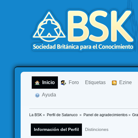
  Inicio
  Foro
Etiquetas
  Ezine
  Ayuda
La BSK
»
Perfil de Satanuco 
»
Panel de agradecimientos
»
Gra
Información del Perfil
Distinciones