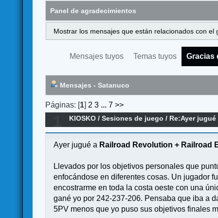
Panel de agradecimientos
Mostrar los mensajes que están relacionados con el 
Mensajes tuyos
Temas tuyos
Gracias 
Mensajes - Satanuco
Páginas: [
1
]
2
3
...
7
>>
1
KIOSKO
/
Sesiones de juego
/
Re:Ayer jugué 
Ayer jugué a
Railroad Revolution + Railroad 
Llevados por los objetivos personales que puntú
enfocándose en diferentes cosas. Un jugador fue
encostrarme en toda la costa oeste con una únic
gané yo por 242-237-206. Pensaba que iba a da
5PV menos que yo puso sus objetivos finales mu