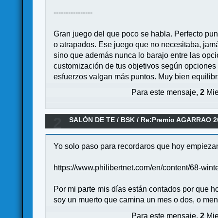
----------------
Gran juego del que poco se habla. Perfecto pun
o atrapados. Ese juego que no necesitaba, jamás
sino que además nunca lo barajo entre las opci
customización de tus objetivos según opciones 
esfuerzos valgan más puntos. Muy bien equilib
Para este mensaje,
2
Mie
2
SALÓN DE TE
/
BSK
/
Re:Premio AGARRAO 2
Yo solo paso para recordaros que hoy empiezan 
https://www.philibertnet.com/en/content/68-wint
Por mi parte mis días están contados por que ho
soy un muerto que camina un mes o dos, o me
Para este mensaje,
2
Mie