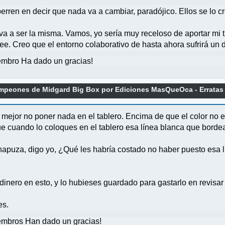
erren en decir que nada va a cambiar, paradójico. Ellos se lo
 a ser la misma. Vamos, yo sería muy receloso de aportar mi ti
e. Creo que el entorno colaborativo de hasta ahora sufrirá un d
mbro Ha dado un gracias!
mpeones de Midgard Big Box por Ediciones MasQueOca - Erratas
mejor no poner nada en el tablero. Encima de que el color no e
e cuando lo coloques en el tablero esa línea blanca que bordea
puza, digo yo, ¿Qué les habría costado no haber puesto esa lí
dinero en esto, y lo hubieses guardado para gastarlo en revisar
es.
mbros Han dado un gracias!