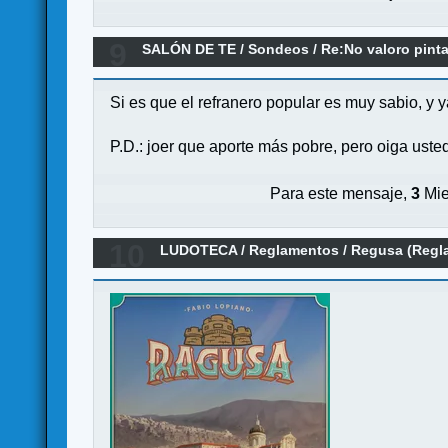
9
SALÓN DE TE
/
Sondeos
/
Re:No valoro pint
Si es que el refranero popular es muy sabio, y ya
P.D.: joer que aporte más pobre, pero oiga usted
Para este mensaje,
3
Mie
10
LUDOTECA
/
Reglamentos
/
Regusa (Regl