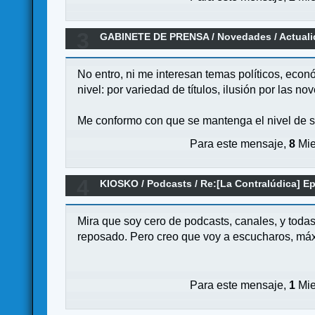
3
GABINETE DE PRENSA
/
Novedades / Actual
No entro, ni me interesan temas políticos, eco
nivel: por variedad de títulos, ilusión por las
Me conformo con que se mantenga el nivel de sa
Para este mensaje,
8
Mie
4
KIOSKO
/
Podcasts
/
Re:[La Contralúdica] E
Mira que soy cero de podcasts, canales, y toda
reposado. Pero creo que voy a escucharos, má
Para este mensaje,
1
Mie