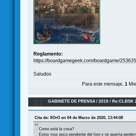
Reglamento:
https://boardgamegeek.com/boardgame/253635/
Saludos
Para este mensaje,
1
Mie
11
GABINETE DE PRENSA
/
2019
/
Re:CLBSK 2
Cita de: flOrO en 04 de Marzo de 2020, 13:44:08
Como está la cosa?
Estoy muy poco pendiente del foro y no querría perdem