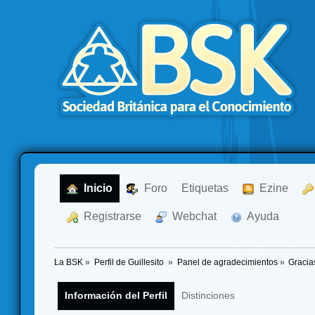
  Inicio
  Foro
Etiquetas
  Ezine
  Registrarse
  Webchat
  Ayuda
La BSK
»
Perfil de Guillesito 
»
Panel de agradecimientos
»
Gracia
Información del Perfil
Distinciones