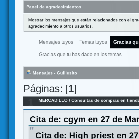
Panel de agradecimientos
Mostrar los mensajes que están relacionados con el gra
agradecimiento a otros usuarios.
Mensajes tuyos
Temas tuyos
Gracias qu
Gracias que tu has dado en los temas
Mensajes - Guillesito
Páginas: [
1
]
1
MERCADILLO
/
Consultas de compras en tiend
D10juegos.com
Cita de: cgym en 27 de Mar
Cita de: High priest en 2