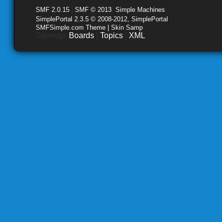
SMF 2.0.15
|
SMF © 2013
,
Simple Machines
SimplePortal 2.3.5 © 2008-2012, SimplePortal
SMFSimple.com Theme | Skin Samp
Sitemap:
Boards
|
Topics
|
XML