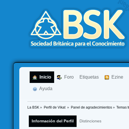
  Inicio
  Foro
Etiquetas
  Ezine
  Ayuda
La BSK
»
Perfil de Vikat 
»
Panel de agradecimientos
»
Temas t
Información del Perfil
Distinciones