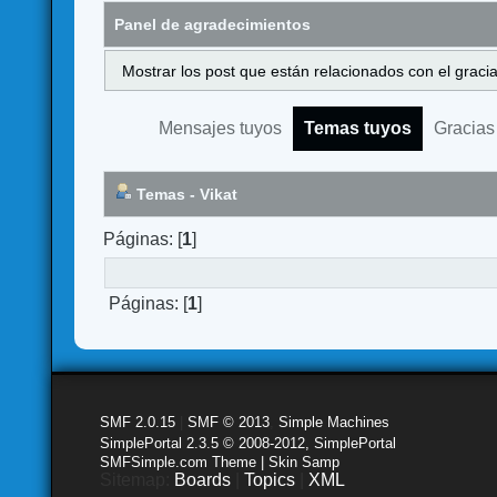
Panel de agradecimientos
Mostrar los post que están relacionados con el graci
Mensajes tuyos
Temas tuyos
Gracias
Temas - Vikat
Páginas: [
1
]
Páginas: [
1
]
SMF 2.0.15
|
SMF © 2013
,
Simple Machines
SimplePortal 2.3.5 © 2008-2012, SimplePortal
SMFSimple.com Theme | Skin Samp
Sitemap:
Boards
|
Topics
|
XML