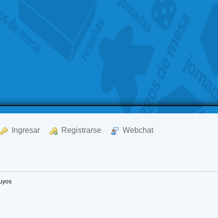
  Ingresar
  Registrarse
  Webchat
uyos