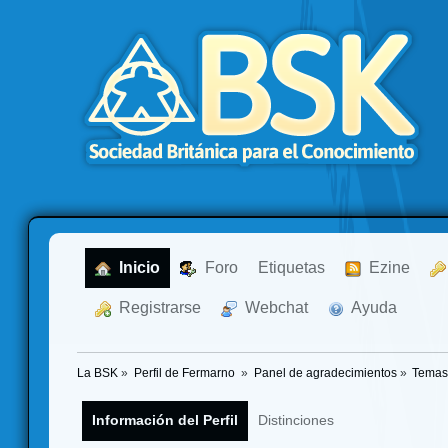
  Inicio
  Foro
Etiquetas
  Ezine
  Registrarse
  Webchat
  Ayuda
La BSK
»
Perfil de Fermarno 
»
Panel de agradecimientos
»
Temas
Información del Perfil
Distinciones