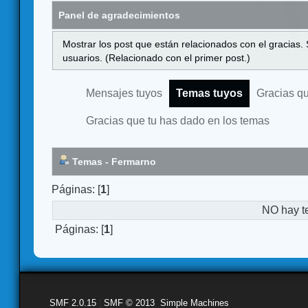
Panel de agradecimientos
Mostrar los post que están relacionados con el gracias.
usuarios. (Relacionado con el primer post.)
Mensajes tuyos
Temas tuyos
Gracias q
Gracias que tu has dado en los temas
Temas - Fermarno
Páginas: [
1
]
NO hay t
Páginas: [
1
]
SMF 2.0.15
|
SMF © 2013
,
Simple Machines