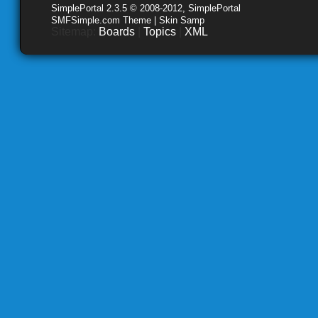
SimplePortal 2.3.5 © 2008-2012, SimplePortal
SMFSimple.com Theme | Skin Samp
Sitemap:
Boards
|
Topics
|
XML