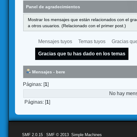
Panel de agradecimientos
Mostrar los mensajes que están relacionados con el gra
a otros usuarios. (Relacionado con el primer post.)
Mensajes tuyos
Temas tuyos
Gracias que
Gracias que tu has dado en los temas
Mensajes - bere
Páginas: [
1
]
No hay mensa
Páginas: [
1
]
SMF 2.0.15
|
SMF © 2013
,
Simple Machines