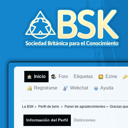
  Inicio
  Foro
Etiquetas
  Ezine
  Registrarse
  Webchat
  Ayuda
La BSK
»
Perfil de bere 
»
Panel de agradecimientos
»
Gracias que
Información del Perfil
Distinciones