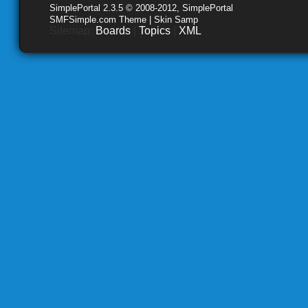
SimplePortal 2.3.5 © 2008-2012, SimplePortal
SMFSimple.com Theme | Skin Samp
Sitemap:
Boards
|
Topics
|
XML