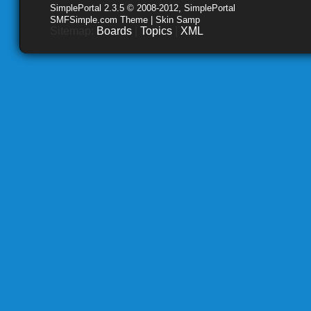
SimplePortal 2.3.5 © 2008-2012, SimplePortal
SMFSimple.com Theme | Skin Samp
Sitemap:
Boards
|
Topics
|
XML