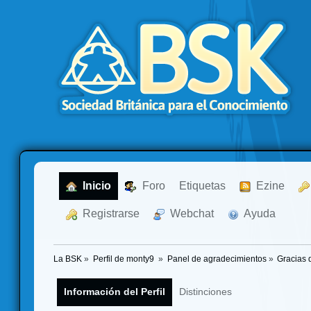
  Inicio
  Foro
Etiquetas
  Ezine
  Registrarse
  Webchat
  Ayuda
La BSK
»
Perfil de monty9 
»
Panel de agradecimientos
»
Gracias 
Información del Perfil
Distinciones