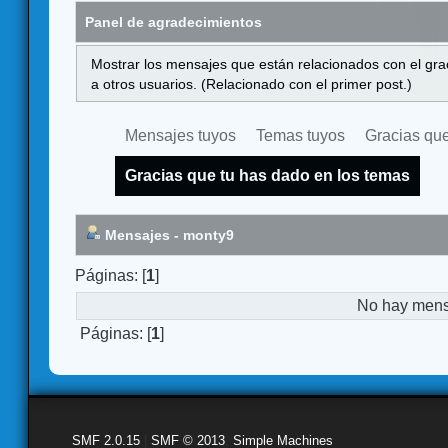
Panel de agradecimientos
Mostrar los mensajes que están relacionados con el gra
a otros usuarios. (Relacionado con el primer post.)
Mensajes tuyos
Temas tuyos
Gracias que
Gracias que tu has dado en los temas
Mensajes - monty9
Páginas: [
1
]
No hay mensa
Páginas: [
1
]
SMF 2.0.15
|
SMF © 2013
,
Simple Machines