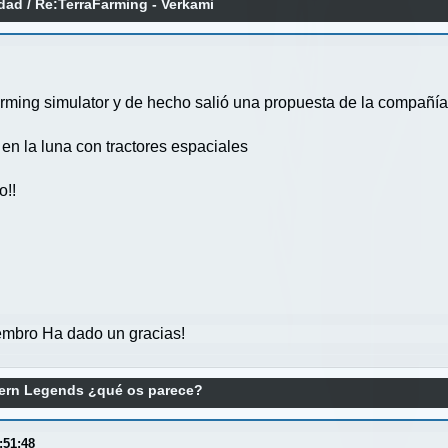
idad
/
Re:TerraFarming - Verkami
arming simulator y de hecho salió una propuesta de la compañí
 en la luna con tractores espaciales
o!!
mbro Ha dado un gracias!
ern Legends ¿qué os parece?
:51:48