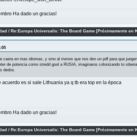
mbro Ha dado un gracias!
idad
/
Re:Europa Universalis: The Board Game [Próximamente en 
1:05
e caera en mas idiomas, y sino al menos que nos den un pdf para que juegen
eter de potencia como stredd gool a RUSIA, imaginaros colonizando to siberia
os dedos.
acuerdo es si sale Lithuania ya q tb era top en la época
mbro Ha dado un gracias!
idad
/
Re:Europa Universalis: The Board Game [Próximamente en 