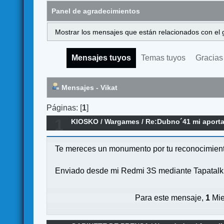
Panel de agradecimientos
Mostrar los mensajes que están relacionados con el 
Mensajes tuyos
Temas tuyos
Gracias
Mensajes - Vikat
Páginas: [
1
]
1
KIOSKO
/
Wargames
/
Re:Dubno´41 mi aportac
Te mereces un monumento por tu reconocimiento
Enviado desde mi Redmi 3S mediante Tapatalk
Para este mensaje,
1
Mie