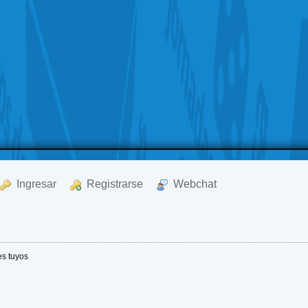
  Ingresar
  Registrarse
  Webchat
s tuyos