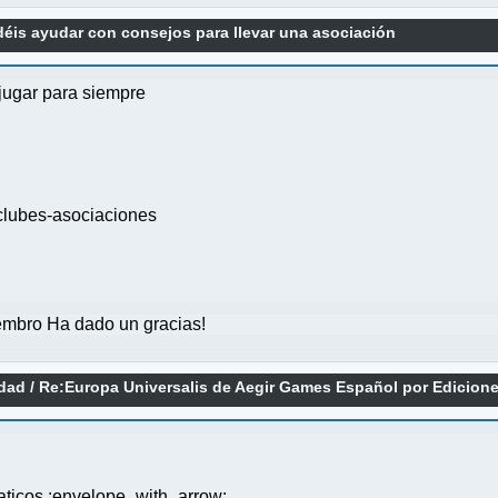
éis ayudar con consejos para llevar una asociación
 jugar para siempre
clubes-asociaciones
mbro Ha dado un gracias!
idad
/
Re:Europa Universalis de Aegir Games Español por Edicion
omaticos :envelope_with_arrow: