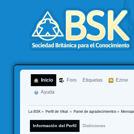
  Inicio
  Foro
Etiquetas
  Ezine
  Ayuda
La BSK
»
Perfil de Vikat 
»
Panel de agradecimientos
»
Mensaje
Información del Perfil
Distinciones