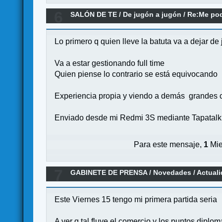
6
SALÓN DE TE
/
De jugón a jugón
/
Re:Me pod
Lo primero q quien lleve la batuta va a dejar de
Va a estar gestionando full time
Quien piense lo contrario se está equivocando
Experiencia propia y viendo a demás grandes 
Enviado desde mi Redmi 3S mediante Tapatalk
Para este mensaje,
1
Mie
7
GABINETE DE PRENSA
/
Novedades / Actual
MasQueOca (Kickstarter)
Este Viernes 15 tengo mi primera partida seria
A ver q tal fluye el comercio y los puntos dipl