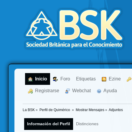
  Inicio
  Foro
Etiquetas
  Ezine
  Registrarse
  Webchat
  Ayuda
La BSK
»
Perfil de Quimérico 
»
Mostrar Mensajes
»
Adjuntos
Información del Perfil
Distinciones