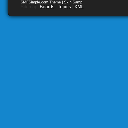
SMFSimple.com Theme | Skin Samp
Sitemap:
Boards
|
Topics
|
XML