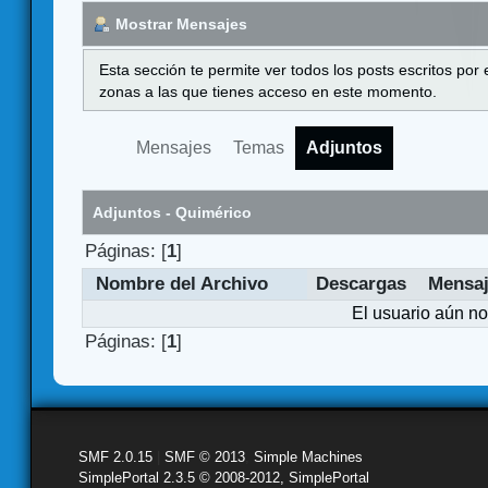
Mostrar Mensajes
Esta sección te permite ver todos los posts escritos por
zonas a las que tienes acceso en este momento.
Mensajes
Temas
Adjuntos
Adjuntos - Quimérico
Páginas: [
1
]
Nombre del Archivo
Descargas
Mensa
El usuario aún no
Páginas: [
1
]
SMF 2.0.15
|
SMF © 2013
,
Simple Machines
SimplePortal 2.3.5 © 2008-2012, SimplePortal