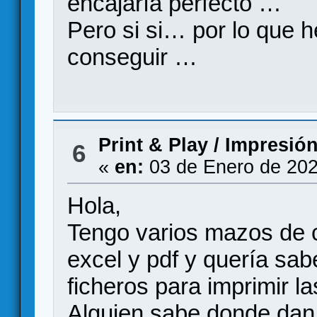
encajaría perfecto …
Pero si si… por lo que 
conseguir …
Print & Play
/
Impresión 
6
«
en:
03 de Enero de 202
Hola,
Tengo varios mazos de 
excel y pdf y quería sa
ficheros para imprimir l
Alguien sabe donde dan 