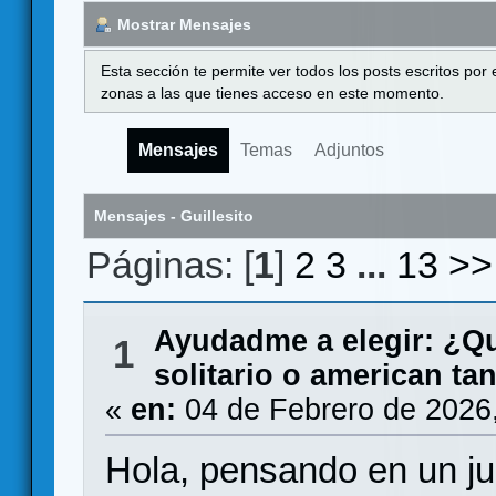
Mostrar Mensajes
Esta sección te permite ver todos los posts escritos por
zonas a las que tienes acceso en este momento.
Mensajes
Temas
Adjuntos
Mensajes - Guillesito
Páginas: [
1
]
2
3
...
13
>>
Ayudadme a elegir: ¿Q
1
solitario o american ta
«
en:
04 de Febrero de 2026
Hola, pensando en un ju