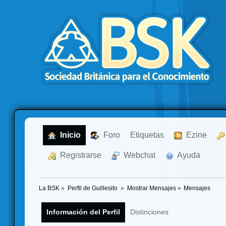
  Inicio
  Foro
Etiquetas
  Ezine
  Registrarse
  Webchat
  Ayuda
La BSK
»
Perfil de Guillesito 
»
Mostrar Mensajes
»
Mensajes
Información del Perfil
Distinciones