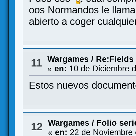
oos Normandos le llaman
abierto a coger cualquie
Wargames
/
Re:Fields 
11
«
en:
10 de Diciembre d
Estos nuevos documentos
Wargames
/
Folio ser
12
«
en:
22 de Noviembre 