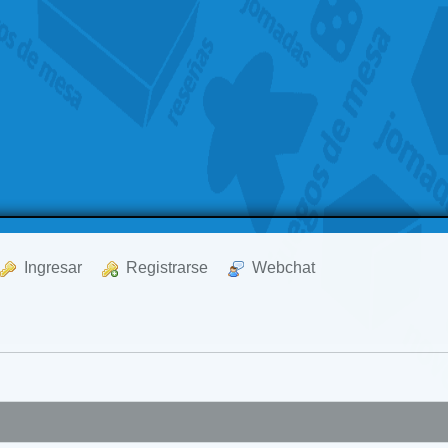
  Ingresar
  Registrarse
  Webchat