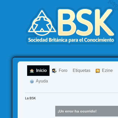
  Inicio
  Foro
Etiquetas
  Ezine
  Ayuda
La BSK
¡Un error ha ocurrido!