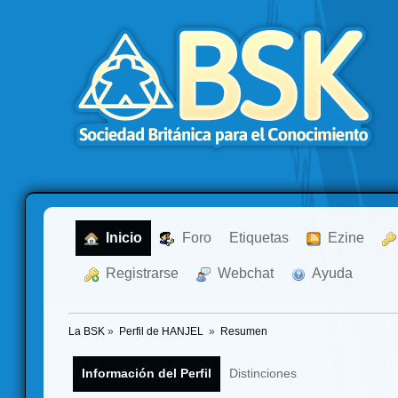
  Inicio
  Foro
Etiquetas
  Ezine
  Registrarse
  Webchat
  Ayuda
La BSK
»
Perfil de HANJEL 
»
Resumen
Información del Perfil
Distinciones